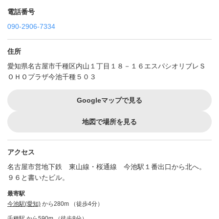
電話番号
090-2906-7334
住所
愛知県名古屋市千種区内山１丁目１８－１６エスパシオリブレＳ
ＯＨＯプラザ今池千種５０３
Googleマップで見る
地図で場所を見る
アクセス
名古屋市営地下鉄 東山線・桜通線 今池駅１番出口から北へ。
９６と書いたビル。
最寄駅
今池駅(愛知)
から280m （徒歩4分）
千種駅
から590m （徒歩8分）