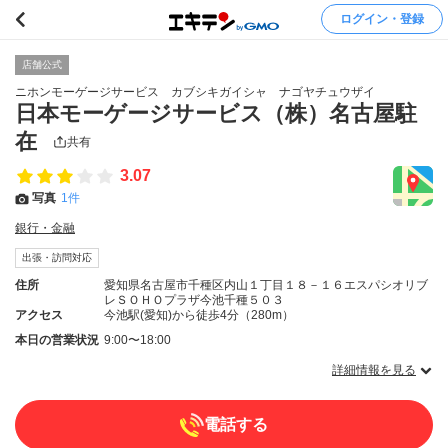
ログイン・登録
店舗公式
ニホンモーゲージサービス カブシキガイシャ ナゴヤチュウザイ
日本モーゲージサービス（株）名古屋駐
在
共有
3.07
写真
1件
銀行・金融
出張・訪問対応
住所
愛知県名古屋市千種区内山１丁目１８－１６エスパシオリブ
レＳＯＨＯプラザ今池千種５０３
アクセス
今池駅(愛知)から徒歩4分（280m）
本日の営業状況
9:00〜18:00
詳細情報を見る
電話する