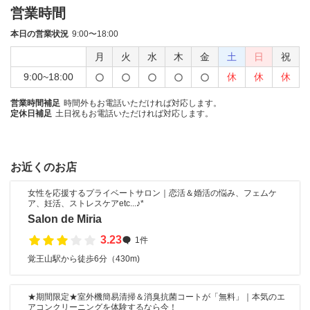
営業時間
本日の営業状況
9:00〜18:00
月
火
水
木
金
土
日
祝
9:00~18:00
休
休
休
営業時間補足
時間外もお電話いただければ対応します。
定休日補足
土日祝もお電話いただければ対応します。
お近くのお店
女性を応援するプライベートサロン｜恋活＆婚活の悩み、フェムケ
ア、妊活、ストレスケアetc...♪*
Salon de Miria
3.23
1件
覚王山駅から徒歩6分（430m)
★期間限定★室外機簡易清掃＆消臭抗菌コートが「無料」｜本気のエ
アコンクリーニングを体験するなら今！