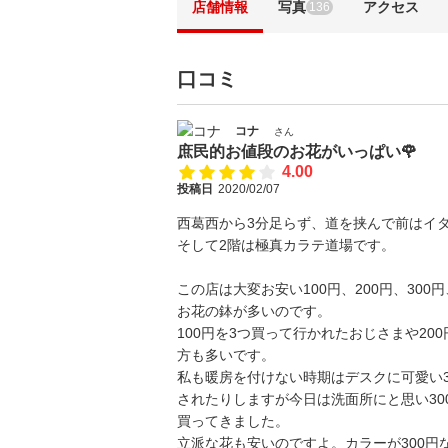
店舗情報
写真
アクセス
136
口コミ
コナ
さん
庶民的お値段のお花がいっぱい🌹
4.00
投稿日
2020/02/07
西葛西から3分足らず、道を挟んで前はイ
そして2階は極真カラテ道場です。
この店は大変お安い100円、200円、300
お花の鉢が多いのです。
100円を3つ買って行かれたおじさまや200
方も多いです。
私も暖房を付けない時期はデスクに可愛い3
されたりしますが今日は洗面所にと思い30
買ってきました。
立派な花も安いのですよ。カラーが300円