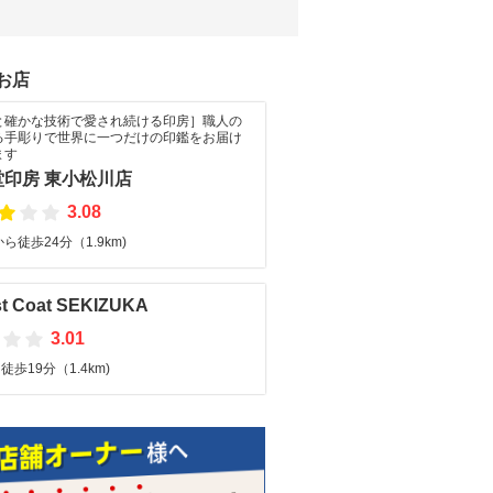
お店
と確かな技術で愛され続ける印房］職人の
る手彫りで世界に一つだけの印鑑をお届け
ます
堂印房 東小松川店
3.08
ら徒歩24分（1.9km)
st Coat SEKIZUKA
3.01
歩19分（1.4km)