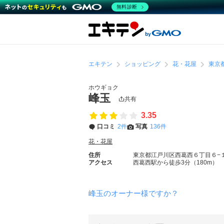
無料診断
エキテン
ショッピング
花・花屋
東京
ホウギョク
峰玉
共有
3.35
口コミ
2件
写真
136件
花・花屋
住所
東京都江戸川区西葛西６丁目６−
アクセス
西葛西駅から徒歩3分（180m）
峰玉のオーナー様ですか？