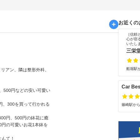
お近くの
［信頼
心が宿
いたし
三栄
船堀駅か
タリアン、隣は整形外科、
Car Be
円、500円などの安い可愛い
円、300を買って行かれる
篠崎駅から徒
00円、500円の鉢花に癒
0円の可愛いお花1本鉢を
なんて！