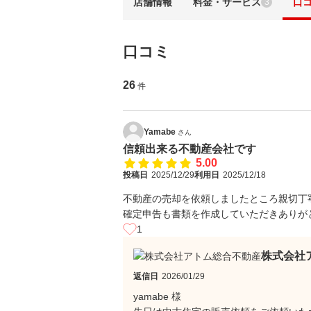
店舗情報
料金・サービス
口
3
口コミ
26
件
Yamabe
さん
信頼出来る不動産会社です
5.00
投稿日
2025/12/29
利用日
2025/12/18
不動産の売却を依頼しましたところ親切丁
確定申告も書類を作成していただきありが
1
株式会社
返信日
2026/01/29
yamabe 様