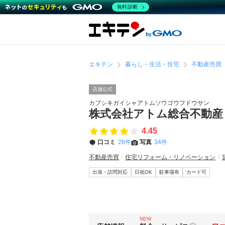
無料診断
エキテン
暮らし・生活・住宅
不動産売買
店舗公式
カブシキガイシャアトムソウゴウフドウサン
株式会社アトム総合不動
4.45
口コミ
26件
写真
34件
不動産売買
住宅リフォーム・リノベーション
出張・訪問対応
日祝OK
駐車場有
カード可
NEW