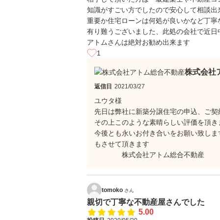
知識がすごい方でしたので安心して相談出
重要か住宅ローンは何処が良いかなど丁寧
有り難うございました、此処の会社で近日
アトムさんは絶対お勧め出来ます
1
株式会社
返信日
2021/03/27
ユウタ様
先日は弊社に新築分譲住宅の申込、ご契
その上このような素晴らしい評価を頂き
今後とも永いお付き合いをお願い致しま
もさせて頂きます
株式会社アトム総合不動産 代
tomoko
さん
親切で丁寧な不動産屋さんでした
5.00