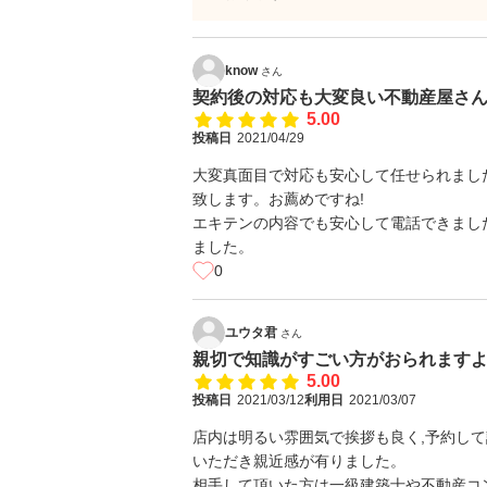
know
さん
契約後の対応も大変良い不動産屋さ
5.00
投稿日
2021/04/29
大変真面目で対応も安心して任せられまし
致します。お薦めですね!
エキテンの内容でも安心して電話できました
ました。
0
ユウタ君
さん
親切で知識がすごい方がおられますよ
5.00
投稿日
2021/03/12
利用日
2021/03/07
店内は明るい雰囲気で挨拶も良く,予約し
いただき親近感が有りました。
相手して頂いた方は一級建築士や不動産コ