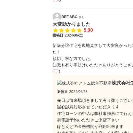
0
DEF ABC
さん
大変助かりました
5.00
投稿日
2024/06/22
新築分譲住宅を現地見学して大変良かったの
た！
親切丁寧な方でした。
知識も有り手助けいただきありがとうござ
1
株式会社
返信日
2024/06/28
先日は御来場頂きまして有り難うござい
誠心誠意対応させていただきます
住宅ローンの申込は弊社事務所にて行え
御電話予約いただきご来店下さい
ほとんどの金融機関が利用出来ます