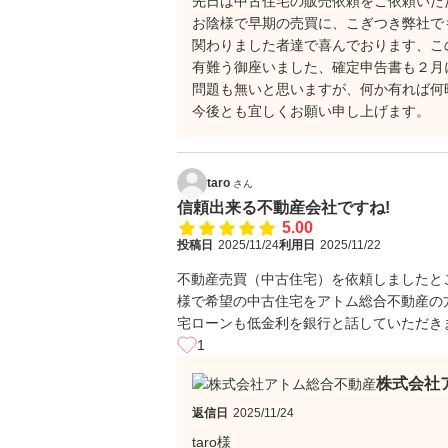
先日は中古住宅の販売依頼をご依頼いた
お陰様で早期の売買に、こぎつき弊社でも
関わりました者達で喜んでおります、こ
有難う御座いました、確定申告書も２月
問題も無いと思いますが、何か有れば何
今後とも宜しくお願い申し上げます。
taro
さん
信頼出来る不動産会社ですね!
5.00
投稿日
2025/11/24
利用日
2025/11/22
不動産売買（中古住宅）を依頼しましたと
様で希望の中古住宅をアトム総合不動産の
宅ローンも低金利を銀行と話していただき
1
株式会社
返信日
2025/11/24
taro様