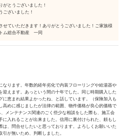
りがとうございました！
うございました！
させていただきます！ありがとうございました！ご家族様
トム総合不動産 一同
になります。年数的経年劣化で内装フローリングや給湯器や
を迎えます。あっという間の十年でした。同じ時期購入した
グに恵まれ結果よかったね、と話しています。（保険加入も
し高めに感じましたが法律の範囲、物件価格が良心的価格で
ち、メンテナンス関連のごく些少な相談をした際も、施工会
手に入れることが出来ました。信用に裏付けられた、頼もし
際は、問合せしたいと思っております。よろしくお願いいた
取引が無いため、判断しました。