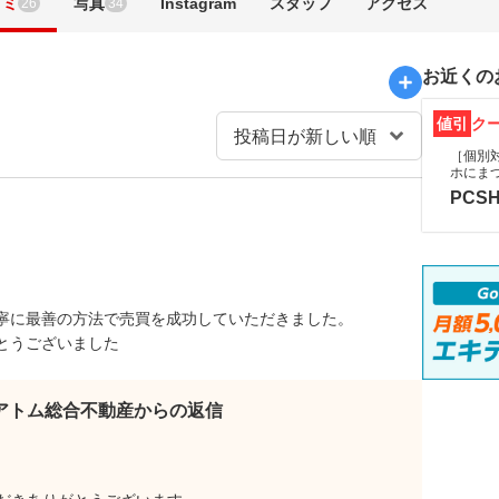
コミ
写真
Instagram
スタッフ
アクセス
26
34
お近くの
値引
ク
［個別
ホにま
PCSH
寧に最善の方法で売買を成功していただきました。
とうございました
アトム総合不動産からの返信