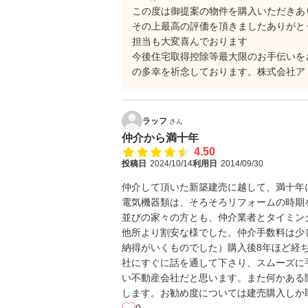
この度は御提案の物件を購入いただきあ
その上最高の評価を頂きましたありがと
担当も大変喜んでおります
今後住宅取得控除等最大限のお手伝いを
の多幸を祈念しております。株式会社ア
ラッフ
さん
仲介から満十年
4.50
投稿日
2024/10/14
利用日
2014/09/30
仲介して頂いた新築建売に越して、満十年
電気機器類は、そろそろリフォームの時期
並びの家々の方とも、仲介業者とタイミン
他所より割安な様でした。仲介手数料は少
納得がいくものでした）購入後8年ほど経
社にすぐに話を通して下さり、スムーズに
い不動産会社だと思います。また何かある
します。お勧め度については建売購入しか