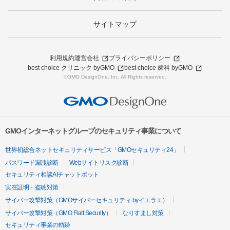
サイトマップ
利用規約
運営会社
プライバシーポリシー
best choice クリニック byGMO
best choice 歯科 byGMO
©GMO DesignOne, Inc. All Rights reserved.
GMOインターネットグループのセキュリティ事業について
世界初総合ネットセキュリティサービス「GMOセキュリティ24」
パスワード漏洩診断
Webサイトリスク診断
セキュリティ相談AIチャットボット
実在証明・盗聴対策
サイバー攻撃対策（GMOサイバーセキュリティ byイエラエ）
サイバー攻撃対策（GMO Flatt Security）
なりすまし対策
セキュリティ事業の軌跡