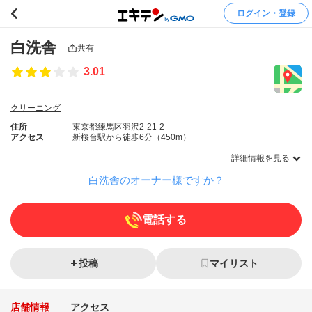
ログイン・登録
白洗舎
共有
3.01
クリーニング
住所
東京都練馬区羽沢2-21-2
アクセス
新桜台駅から徒歩6分（450m）
詳細情報を見る
白洗舎のオーナー様ですか？
電話する
投稿
マイリスト
店舗情報
アクセス