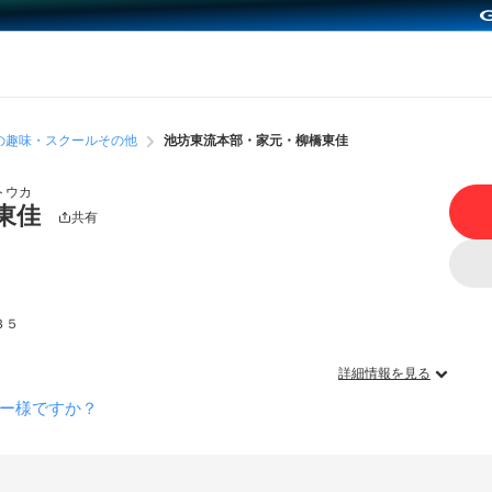
の趣味・スクールその他
池坊東流本部・家元・柳橋東佳
トウカ
東佳
共有
３５
詳細情報を見る
ー様ですか？