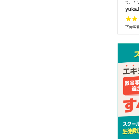
で。＊
yuka.
下赤塚駅