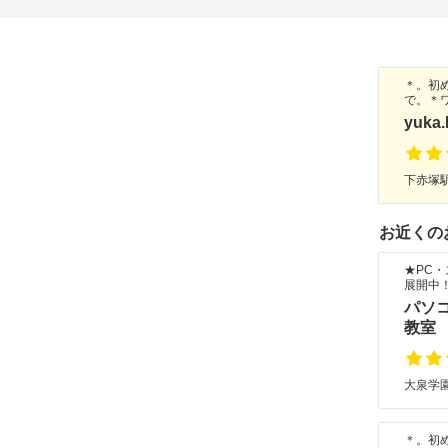
＊。初
で。＊
yuka.
下赤塚駅
お近くの
★PC
展開中
パソ
教室
大泉学園
＊。初