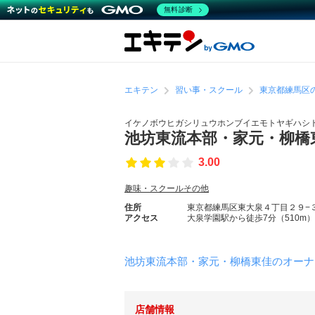
無料診断
エキテン
習い事・スクール
東京都練馬区
イケノボウヒガシリュウホンブイエモトヤギハシ
池坊東流本部・家元・柳橋
3.00
趣味・スクールその他
住所
東京都練馬区東大泉４丁目２９−
アクセス
大泉学園駅から徒歩7分（510m）
池坊東流本部・家元・柳橋東佳のオーナ
店舗情報