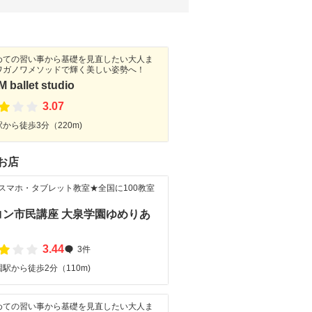
めての習い事から基礎を見直したい大人ま
ワガノワメソッドで輝く美しい姿勢へ！
M ballet studio
3.07
から徒歩3分（220m)
お店
・スマホ・タブレット教室★全国に100教室
！
コン市民講座 大泉学園ゆめりあ
3.44
3件
駅から徒歩2分（110m)
めての習い事から基礎を見直したい大人ま