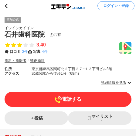
ログイン・登録
店舗公式
イシイシカイイン
石井歯科医院
共有
3.40
口コミ
2件
写真
4件
歯科・歯医者
矯正歯科
住所
東京都練馬区関町北２丁目２７−１３下田ビル3階
アクセス
武蔵関駅から徒歩1分（69m）
詳細情報を見る
電話する
マイリスト
投稿
1