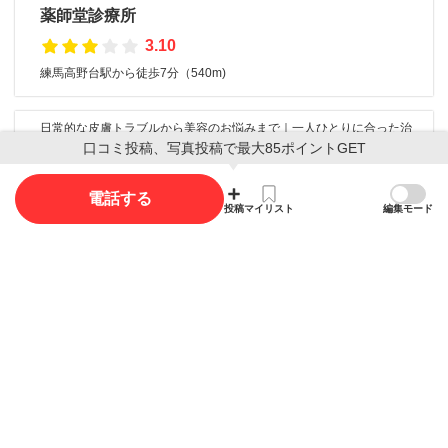
薬師堂診療所
3.10
練馬高野台駅から徒歩7分（540m)
日常的な皮膚トラブルから美容のお悩みまで｜一人ひとりに合った治
療をお届けします。
口コミ投稿、写真投稿で最大85ポイントGET
光が丘高松5丁目皮フ科
3.06
電話する
投稿
マイリスト
編集モード
光が丘駅から徒歩9分（650m)
口コミ
口コミ投稿で最大85ポイント獲得できます
口コミを投稿する