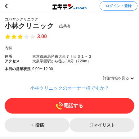
ログイン・登録
コバヤシクリニツク
小林クリニック
共有
3.00
内科
住所
東京都練馬区東大泉７丁目３１－３
アクセス
大泉学園駅から徒歩10分（720m）
本日の営業状況
9:00〜12:00
詳細情報を見る
小林クリニックのオーナー様ですか？
電話する
投稿
マイリスト