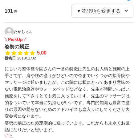
101
件
たかし
さん
PickUp
姿勢の矯正
5.00
投稿日
2018/11/02
にじいろ整体整骨院さんの一番の特徴は先生のお人柄と施療の上
手さです。肩や腰の凝りがひどいので今までいくつかの接骨院や
マッサージに通いましたが、この院には私にとってあまり意味の
ない電気治療器やウォータベッドなどなく、先生が時間いっぱい
施療をして下さりとても気に入っています。先生のマッサージは
的をついていて本当に気持ちがいいです。専門的知識も豊富で凝
りの原因や凝らないためのアドバイスも念入りにしてくださり大
変参考になります。
姿勢の矯正のため定期的に通っています。これからも末永くお世
話になりたいと思います。
1