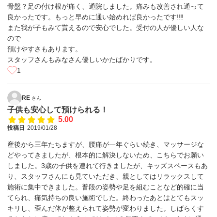
骨盤？足の付け根が痛く、通院しました。痛みも改善され通って
良かったです。もっと早めに通い始めれば良かったです‼️‼️
また我が子もみて貰えるので安心でした。受付の人が優しい人な
ので
預けやすさもあります。
スタッフさんもみなさん優しいかたばかりです。
1
RE
さん
子供も安心して預けられる！
5.00
投稿日
2019/01/28
産後から三年たちますが、腰痛が一年ぐらい続き、マッサージな
どやってきましたが、根本的に解決しないため、こちらでお願い
しました。3歳の子供を連れて行きましたが、キッズスペースもあ
り、スタッフさんにも見ていただき、親としてはリラックスして
施術に集中できました。普段の姿勢や足を組むことなど的確に当
てられ、痛気持ちの良い施術でした。終わったあとはとてもスッ
キリし、歪んだ体が整えられて姿勢が変わりました。しばらくす