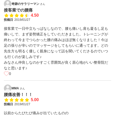
奇跡のサラリーマン
さん
接客業での腰痛
4.50
投稿日
2019/01/27
接客業で一日中立ちっぱなしなので、腰も痛いし肩も凝るし足も
痛いしで、まず姿勢矯正をしていただきました。トレーニングが
終わって今までつらかった腰の痛みはほぼ無くなりました！今は
足の張りが辛いのでマッサージをしてもらいに通ってます。どの
先生方も明るく優しく親身になって話を聞いてくださるのでいつ
も行くのが楽しみです♪
みなさん仲良しなのかすごく雰囲気が良く居心地がいい整骨院だ
なと思います♪
0
MMA
さん
腰痛改善！！！
5.00
投稿日
2019/01/27
以前からたびたび痛みが出ていたものの