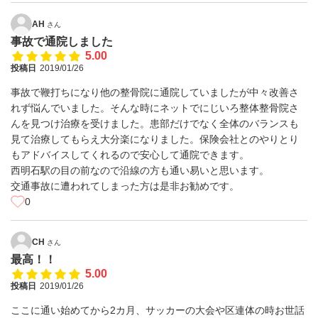
AH
さん
事故で通院しました
5.00
投稿日
2019/01/26
事故で鞭打ちになり他の整骨院に通院していましたが中々改善さ
れず悩んでいました。そんな時にネットでにじいろ整体整骨院さ
んを見つけ治療を受けました。患部だけでなく全体のバランスも
見て治療してもらえ大分楽になりました。保険会社とのやりとり
もアドバイスしてくれるので安心して通院できます。
西明石駅の目の前なので沿線の方も通い易いと思います。
交通事故に遭われてしまった方は是非お勧めです。
0
CH
さん
最高！！
5.00
投稿日
2019/01/26
ここに通い始めてから2カ月、サッカーの大会や区連体の時お世話