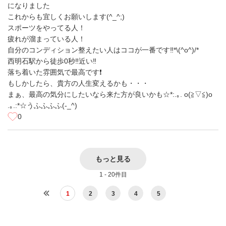
になりました
これからも宜しくお願いします(^_^;)
スポーツをやってる人！
疲れが溜まっている人！
自分のコンディション整えたい人はココが一番です‼*\(^o^)/*
西明石駅から徒歩0秒‼近い‼
落ち着いた雰囲気で最高です❗
もしかしたら、貴方の人生変えるかも・・・
まぁ、最高の気分にしたいなら来た方が良いかも☆*:.｡. o(≧▽≦)o
.｡.:*☆うふふふふ(-_^)
0
もっと見る
1 - 20件目
1
2
3
4
5