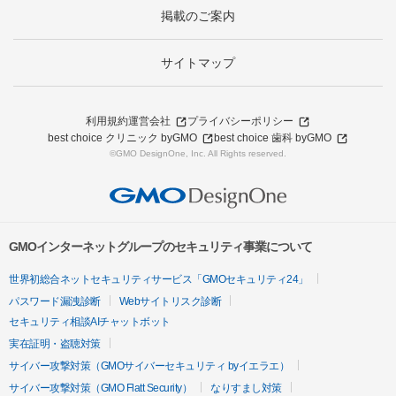
掲載のご案内
サイトマップ
利用規約
運営会社
プライバシーポリシー
best choice クリニック byGMO
best choice 歯科 byGMO
©GMO DesignOne, Inc. All Rights reserved.
GMOインターネットグループのセキュリティ事業について
世界初総合ネットセキュリティサービス「GMOセキュリティ24」
パスワード漏洩診断
Webサイトリスク診断
セキュリティ相談AIチャットボット
実在証明・盗聴対策
サイバー攻撃対策（GMOサイバーセキュリティ byイエラエ）
サイバー攻撃対策（GMO Flatt Security）
なりすまし対策