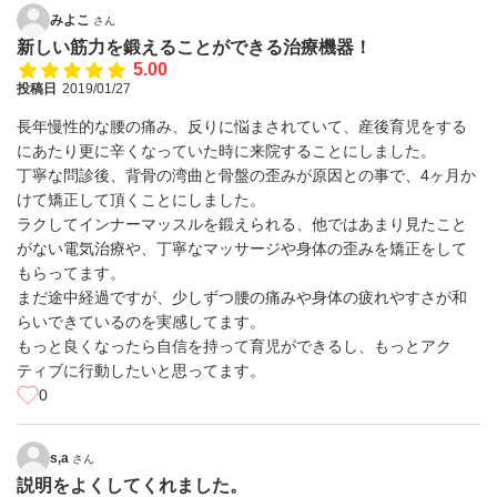
みよこ
さん
新しい筋力を鍛えることができる治療機器！
5.00
投稿日
2019/01/27
長年慢性的な腰の痛み、反りに悩まされていて、産後育児をする
にあたり更に辛くなっていた時に来院することにしました。
丁寧な問診後、背骨の湾曲と骨盤の歪みが原因との事で、4ヶ月か
けて矯正して頂くことにしました。
ラクしてインナーマッスルを鍛えられる、他ではあまり見たこと
がない電気治療や、丁寧なマッサージや身体の歪みを矯正をして
もらってます。
まだ途中経過ですが、少しずつ腰の痛みや身体の疲れやすさが和
らいできているのを実感してます。
もっと良くなったら自信を持って育児ができるし、もっとアク
ティブに行動したいと思ってます。
0
s,a
さん
説明をよくしてくれました。