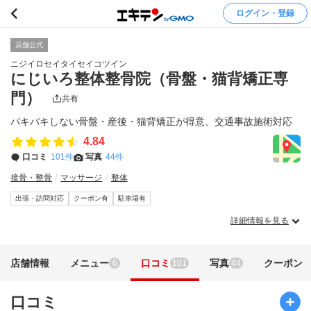
ログイン・登録
店舗公式
ニジイロセイタイセイコツイン
にじいろ整体整骨院（骨盤・猫背矯正専
門）
共有
バキバキしない骨盤・産後・猫背矯正が得意、交通事故施術対応
4.84
口コミ
101件
写真
44件
接骨・整骨
マッサージ
整体
出張・訪問対応
クーポン有
駐車場有
詳細情報を見る
店舗情報
メニュー
口コミ
写真
クーポン
6
101
44
口コミ