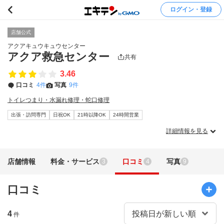
ログイン・登録
店舗公式
アクアキュウキュウセンター
アクア救急センター
共有
3.46
口コミ
4件
写真
9件
トイレつまり・水漏れ修理・蛇口修理
出張・訪問専門
日祝OK
21時以降OK
24時間営業
詳細情報を見る
店舗情報
料金・サービス
口コミ
写真
3
4
9
口コミ
4
件