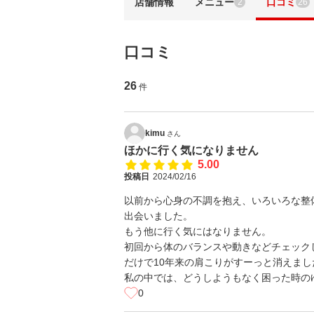
店舗情報
メニュー
口コミ
2
26
口コミ
26
件
kimu
さん
ほかに行く気になりません
5.00
投稿日
2024/02/16
以前から心身の不調を抱え、いろいろな整
出会いました。
もう他に行く気にはなりません。
初回から体のバランスや動きなどチェック
だけで10年来の肩こりがすーっと消えまし
私の中では、どうしようもなく困った時の
0