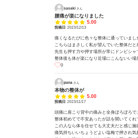
sasaki
さん
腰痛が楽になりました
5.00
投稿日
2023/12/13
痛くなるたびに色々な整体に通っていまし
こちらはまさしく私が望んでいた整体だと
先生も押す力や押す場所が常にドンピシャ
整体後も体が楽になり近場にこんないい場
0
pana
さん
本物の整体が
5.00
投稿日
2023/11/17
頭痛に肩こり背中の痛みと全身ぼろぼろで
整体初めてで不安あったが話を聞いてくれ
この人なら体を任せても大丈夫だと感じ施
痛気持ちいいちょうどよい塩梅で押され気