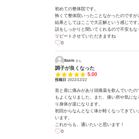
初めての整体院です。
怖くて整体院いったことなかったのですが
結果としてはここで大正解という感じです
話をしっかりと聞いてくれるので不安もな
リピートさせていただきますね
0
lburm
さん
調子が良くなった
5.00
投稿日
2022/12/22
首と肩に痛みがあり頭痛薬を飲んでいたの
もよくなりました。また、痛い所や気にな
り身体が楽になります。
初回からなんとなく体が軽くなってきてい
います。
これからも、通いたいと思います！
0