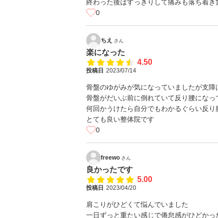
終わった後はすっきりして痛みも落ち着き
0
ちえ
さん
楽になった
4.50
投稿日
2023/07/14
骨盤のゆがみが気になっていましたが支障
骨盤がだいぶ前に倒れていて反り腰になっ
何回かうけたら自分でもわかるぐらい反り
とても良い整体院です
0
freewo
さん
良かったです
5.00
投稿日
2023/04/20
肩こりがひどくて悩んでいました
一日ずっと重たい感じで倦怠感がひどかっ