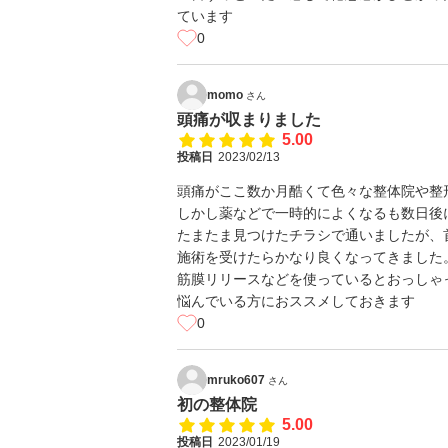
ています
0
momo
さん
頭痛が収まりました
5.00
投稿日
2023/02/13
頭痛がここ数か月酷くて色々な整体院や整
しかし薬などで一時的によくなるも数日後
たまたま見つけたチラシで通いましたが、
施術を受けたらかなり良くなってきました
筋膜リリースなどを使っているとおっしゃ
悩んでいる方におススメしておきます
0
mruko607
さん
初の整体院
5.00
投稿日
2023/01/19