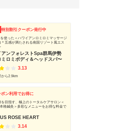
F
特別割引クーポン発行中
手技を使った＜ハワイアンロミロミマッサージ
力＊五感が満たされる南国リゾート風エス
ン
イアンフォレストSpa群馬伊勢
ロミロミボディ＆ヘッドスパ〜
3.13
から2.9km
ーポン利用でお得に
康を目指す、極上のトータルケアサロン＜
×本格鍼灸＞多彩なメニューをお得な料金で
US ROSE HEART
3.14