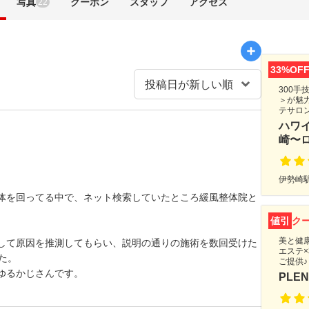
写真
クーポン
スタッフ
アクセス
22
33%OF
300
＞が魅
テサロ
ハワ
崎〜
伊勢崎駅
体を回ってる中で、ネット検索していたところ緩風整体院と
値引
ク
美と健
して原因を推測してもらい、説明の通りの施術を数回受けた
エステ
た。
ご提供♪
ゆるかじさんです。
PLEN