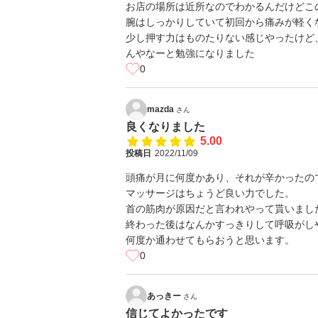
お店の場所は近所なのでわかるんだけどこ
腕はしっかりしていて初回から痛みが軽く
少し押す力はものたりない感じやったけど
んやなーと勉強になりました
0
mazda
さん
良くなりました
5.00
投稿日
2022/11/09
頭痛が月に何度かあり、それが辛かったの
マッサージはちょうど良い力でした。
首の筋肉が原因だと言われやって貰いまし
終わった後はなんかすっきりして呼吸がし
何度か通わせてもらおうと思います。
0
あっきー
さん
信じてよかったです