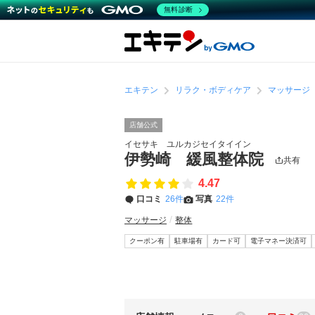
無料診断
エキテン
リラク・ボディケア
マッサージ
店舗公式
イセサキ ユルカジセイタイイン
伊勢崎 緩風整体院
共有
4.47
口コミ
26件
写真
22件
マッサージ
整体
クーポン有
駐車場有
カード可
電子マネー決済可