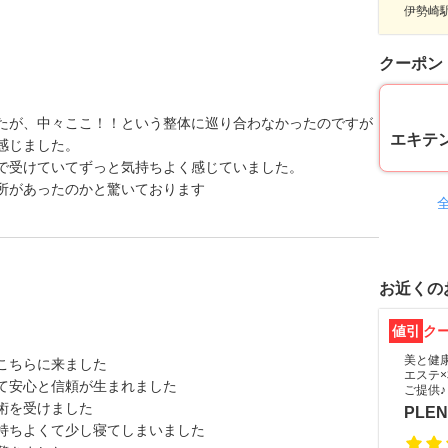
伊勢崎駅
クーポン
たが、中々ここ！！という整体に巡り合わなかったのですが
エキテ
感じました。
で受けていてずっと気持ちよく感じていました。
所があったのかと驚いております
お近くの
値引
ク
美と健
こちらに来ました
エステ
て安心と信頼が生まれました
ご提供♪
術を受けました
PLEN
持ちよくて少し寝てしまいました