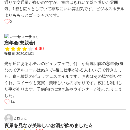
通りで交通量が多いのですが、室内はきれいで落ち着いた雰囲
気。1階も広々としていて非常にいい雰囲気です。ビジネスホテル
よりももっとゴージャスです。
3
マーサ
さん
忘年会(懇親会)
4.00
投稿日
2020/01/01
光が丘にあるホテルのビュッフェで、何回か所属団体の忘年会(昼
なのでアルコールはぬきで=後に仕事がある人もいて)で行きまし
た。食べ放題のビュッフェスタイルです。お肉はその場で焼いて
くれ、スイーツも充実…美味しいものばかりです。夜にも利用し
た事があります。子供向けに焼き鳥やウインナーがあったりしま
した。
14
ヒロ
さん
夜景を見なが美味しいお酒が飲めました☆