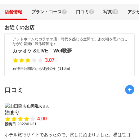
店舗情報
プラン・コース
口コミ
写真
アク
2
7
19
お近くのお店
アットホームなカラオケ店｜時代を感じる空間で、あの頃を思い出し
ながら音楽に浸る時間を♪
カラオケ＆LIVE Wel歌夢
3.07
石神井公園駅から徒歩2分（110m)
口コミ
山田隆夫
さん
泊まり
4.00
投稿日
2022/01/31
ホテル旅行サイトであったので、試しに泊まりました。横は笹目