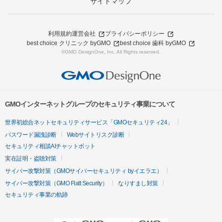
サイトマップ
利用規約
運営会社
プライバシーポリシー
best choice クリニック byGMO
best choice 歯科 byGMO
©GMO DesignOne, Inc. All Rights reserved.
GMOインターネットグループのセキュリティ事業について
世界初総合ネットセキュリティサービス「GMOセキュリティ24」
パスワード漏洩診断
Webサイトリスク診断
セキュリティ相談AIチャットボット
実在証明・盗聴対策
サイバー攻撃対策（GMOサイバーセキュリティ byイエラエ）
サイバー攻撃対策（GMO Flatt Security）
なりすまし対策
セキュリティ事業の軌跡