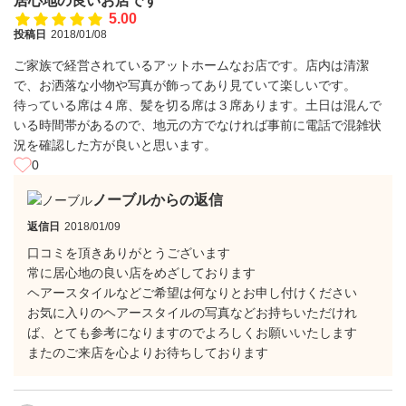
居心地の良いお店です
5.00
投稿日
2018/01/08
ご家族で経営されているアットホームなお店です。店内は清潔
で、お洒落な小物や写真が飾ってあり見ていて楽しいです。
待っている席は４席、髪を切る席は３席あります。土日は混んで
いる時間帯があるので、地元の方でなければ事前に電話で混雑状
況を確認した方が良いと思います。
0
ノーブルからの返信
返信日
2018/01/09
口コミを頂きありがとうございます
常に居心地の良い店をめざしております
ヘアースタイルなどご希望は何なりとお申し付けください
お気に入りのヘアースタイルの写真などお持ちいただけれ
ば、とても参考になりますのでよろしくお願いいたします
またのご来店を心よりお待ちしております