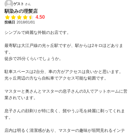
ゲスト
さん
馴染みの理髪店
4.50
投稿日
2018/01/01
シンプルで綺麗な外観のお店です。
最寄駅は大江戸線の光ヶ丘駅ですが、駅からは2キロほどありま
す。
徒歩で25分くらいでしょうか。
駐車スペースは2台分、車の方がアクセスは良いかと思います。
光ヶ丘周辺の方なら自転車でアクセス可能な範囲です。
マスターと奥さんとマスターの息子さんの3人でアットホームに営
業されています。
息子さんの顔剃りが特に良く、髭やうぶ毛を綺麗に剃ってくれま
す。
店内は明るく清潔感があり、マスターの趣味が垣間見れるインテ