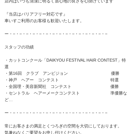
店内はいつも清潔に明るく居心地の良さを心掛けています
『当店はバリアフリー対応です』
車いすご利用のお客様も歓迎いたします。
ー・−・−・−・−・−・−・−・−・−・−・−・−・−・−・−
スタッフの功績
・カットコンクール「DAIKYOU FESTIVAL HAIR CONTEST」特
選
・第16回 クラブ アンビジョン 優勝
・神戸 ヘアー コンテスト 特選
・全国理・美容新聞社 コンテスト 優勝
・セントラル ヘアーメークコンテスト 準優勝な
ど…
ー・−・−・−・−・−・−・−・−・−・−・−・−・−・−・−
常にお客さまの満足とくつろぎの空間を大切にしております。
気兼ねなくご要望をお申し付けください。