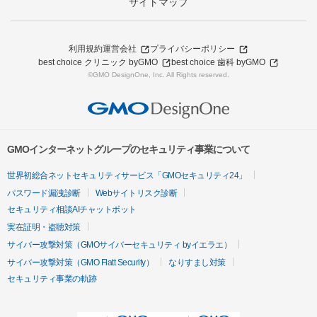
サイトマップ
利用規約
運営会社
プライバシーポリシー
best choice クリニック byGMO
best choice 歯科 byGMO
©GMO DesignOne, Inc. All Rights reserved.
GMOインターネットグループのセキュリティ事業について
世界初総合ネットセキュリティサービス「GMOセキュリティ24」
パスワード漏洩診断
Webサイトリスク診断
セキュリティ相談AIチャットボット
実在証明・盗聴対策
サイバー攻撃対策（GMOサイバーセキュリティ byイエラエ）
サイバー攻撃対策（GMO Flatt Security）
なりすまし対策
セキュリティ事業の軌跡