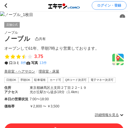
ログイン・登録
/
店舗公式
ノーブル
ノーブル
共有
オープンして61年、早朝7時より営業しております。
3.75
口コミ
8件
写真
13件
美容室・ヘアサロン
理容室・床屋
日祝OK
早朝OK
駐車場有
カード可
QRコード決済可
電子マネー決済可
住所
東京都練馬区土支田２丁目２２−１９
アクセス
光が丘駅から徒歩18分（1.4km）
本日の営業状況
7:00〜18:00
価格帯
￥2,800 〜 ￥3,500
詳細情報を見る