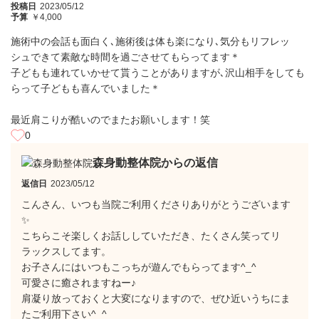
投稿日
2023/05/12
予算
￥4,000
施術中の会話も面白く､施術後は体も楽になり､気分もリフレッ
シュできて素敵な時間を過ごさせてもらってます＊
子どもも連れていかせて貰うことがありますが､沢山相手をしても
らって子どもも喜んでいました＊
最近肩こりが酷いのでまたお願いします！笑
0
森身動整体院からの返信
返信日
2023/05/12
こんさん、いつも当院ご利用くださりありがとうございます
✨
こちらこそ楽しくお話ししていただき、たくさん笑ってリ
ラックスしてます。
お子さんにはいつもこっちが遊んでもらってます^_^
可愛さに癒されますねー♪
肩凝り放っておくと大変になりますので、ぜひ近いうちにま
たご利用下さい^_^