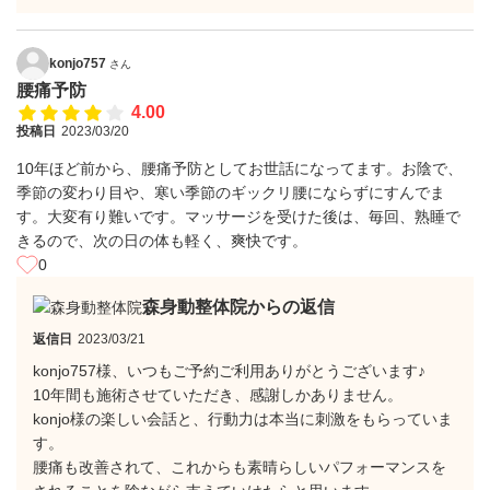
konjo757
さん
腰痛予防
4.00
投稿日
2023/03/20
10年ほど前から、腰痛予防としてお世話になってます。お陰で、
季節の変わり目や、寒い季節のギックリ腰にならずにすんでま
す。大変有り難いです。マッサージを受けた後は、毎回、熟睡で
きるので、次の日の体も軽く、爽快です。
0
森身動整体院からの返信
返信日
2023/03/21
konjo757様、いつもご予約ご利用ありがとうございます♪
10年間も施術させていただき、感謝しかありません。
konjo様の楽しい会話と、行動力は本当に刺激をもらっていま
す。
腰痛も改善されて、これからも素晴らしいパフォーマンスを