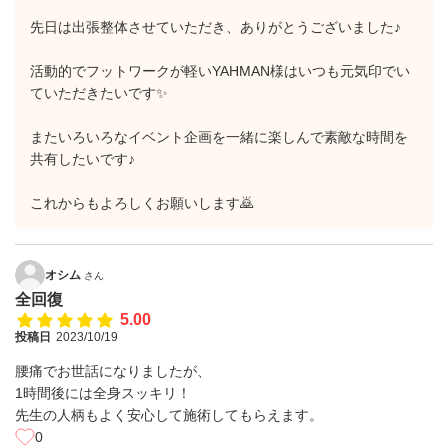
先日は出張整体させていただき、ありがとうございました♪
活動的でフットワークが軽いYAHMAN様はいつも元気印でい
ていただきたいです✨
またいろいろなイベント企画を一緒に楽しんで素敵な時間を
共有したいです♪
これからもよろしくお願いします🙇
オシム
さん
全回復
5.00
投稿日
2023/10/19
腰痛でお世話になりましたが、
1時間後には全身スッキリ！
先生の人柄もよく安心して施術してもらえます。
0