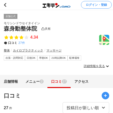
ログイン・登録
店舗公式
モリシンドウセイタイイン
森身動整体院
共有
4.34
口コミ
27件
整体
カイロプラクティック
マッサージ
出張・訪問対応
日祝OK
早朝OK
21時以降OK
駐車場有
詳細情報を見る
店舗情報
メニュー
口コミ
アクセス
2
27
口コミ
27
件