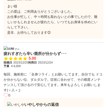
まい様
この度は、ご利用ありがとうございました。
お仕事が忙しく、中々時間も取れないとの事でしたので、難
しいかもしれませんが疲れたら、いつでもお身体を休めにい
らして下さい。
是非、お待ちしております😊
Mi
さん
疲れすぎたら辛い箇所が分からず･･･
5.00
投稿日
2023/12/25
利用日
2023/12/24
予算
￥4,000
毎回、施術前に 「全身ツライ」とお願いしてます。自分でも ドコ
か分からない位、ダルダルで。症状に合わせて、その都度メンテ
ナンスして頂けるので安心してます。来年もよろしくお願いしま
す(＞人＜;)
0
いやしやからの返信