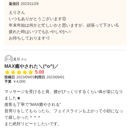
返信日
2023/11/29
えりさん
いつもありがとうございます😊
年末年始は何かと忙しいかと思いますが、頑張って下さい💪
疲れた時はいつでも[いやしや]へ✨
お待ちしております💨
えり
さん
MAX癒やされた＼(^o^)／
5.00
投稿日
2023/09/03
利用日
2023/09/01
予算
￥4,000
マッサージを受けると肩、腰がびっくりするくらい体が楽になり
ました★
接客も丁寧で"MAX癒やされる"
首周りをしてもらったら、フェイスラインも上がって小顔になっ
て嬉しかった＊＊＊
また絶対リピートしたいです。