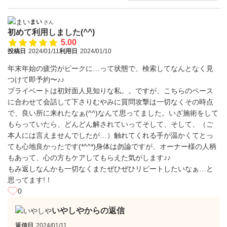
まい
さん
初めて利用しました(^^)
5.00
投稿日
2024/01/11
利用日
2024/01/10
年末年始の疲労がピークに…って状態で、検索してなんとなく見
つけて即予約〜♪♪
プライベートは初対面人見知りな私。。ですが、こちらのペース
に合わせて会話して下さりむやみに質問攻撃は一切なくその時点
で、良い所に来れたなぁ(^^)なんて思ってました。いざ施術をして
もらっていたら、どんどん解されていってそして、そして、（ご
本人には言えませんでしたが…）触れてくれる手が温かくてとっ
ても心地良かったです(*^^*)身体は勿論ですが、オーナー様の人柄
もあって、心の方もケアしてもらえた気がします♪♪
もみ返しなんかも一切なくまたぜひぜひリピートしたいなぁ…と
思ってます!！
0
いやしやからの返信
返信日
2024/01/11