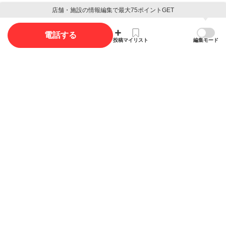
店舗・施設の情報編集で最大75ポイントGET
口コミを投稿する
電話する
投稿
マイリスト
編集モード
写真
写真投稿で最大35ポイント獲得できます。
写真を投稿する
概要
店舗名
リンクスサイクルシヨツプ