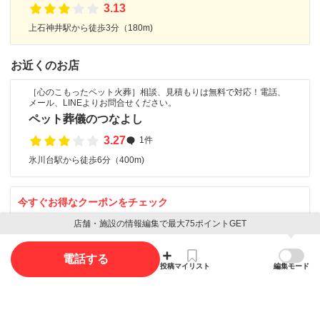
3.13
上石神井駅から徒歩3分（180m)
お近くのお店
［心のこもったペット火葬］相談、見積もりは無料で対応！電話、
メール、LINEよりお問合せください。
ペット葬儀のつなよし
3.27
1件
氷川台駅から徒歩6分（400m)
今すぐお得なクーポンをチェック
～あなたの大切な家族を愛情込めてお世話します～
店舗・施設の情報編集で最大75ポイントGET
日本ペットシッターサービス吉祥寺店
電話する
3.13
投稿
マイリスト
編集モード
上石神井駅から徒歩3分（180m)