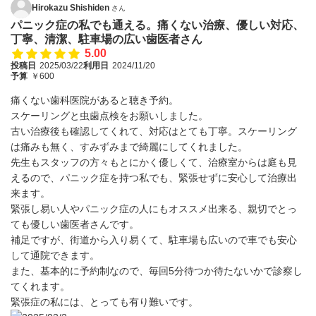
Hirokazu Shishiden
さん
パニック症の私でも通える。痛くない治療、優しい対応、
丁寧、清潔、駐車場の広い歯医者さん
5.00
投稿日
2025/03/22
利用日
2024/11/20
予算
￥600
痛くない歯科医院があると聴き予約。
スケーリングと虫歯点検をお願いしました。
古い治療後も確認してくれて、対応はとても丁寧。スケーリング
は痛みも無く、すみずみまで綺麗にしてくれました。
先生もスタッフの方々もとにかく優しくて、治療室からは庭も見
えるので、パニック症を持つ私でも、緊張せずに安心して治療出
来ます。
緊張し易い人やパニック症の人にもオススメ出来る、親切でとっ
ても優しい歯医者さんです。
補足ですが、街道から入り易くて、駐車場も広いので車でも安心
して通院できます。
また、基本的に予約制なので、毎回5分待つか待たないかで診察し
てくれます。
緊張症の私には、とっても有り難いです。