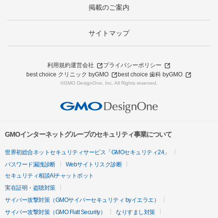
掲載のご案内
サイトマップ
利用規約
運営会社
プライバシーポリシー
best choice クリニック byGMO
best choice 歯科 byGMO
©GMO DesignOne, Inc. All Rights reserved.
GMOインターネットグループのセキュリティ事業について
世界初総合ネットセキュリティサービス「GMOセキュリティ24」
パスワード漏洩診断
Webサイトリスク診断
セキュリティ相談AIチャットボット
実在証明・盗聴対策
サイバー攻撃対策（GMOサイバーセキュリティ byイエラエ）
サイバー攻撃対策（GMO Flatt Security）
なりすまし対策