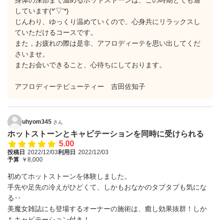
身体の深部まで温めるホットストーンは、この時期とても適
しています(*'▽'*)
じんわり、ゆっくり温めていくので、心身共にリラックスし
ていただけるコースです。
また，お疲れの際は是非、アフロディーテを思い出してくだ
さいませ。
またお会いできること、心待ちにしております。
アフロディーテビューティー 吉田佐知子
uhyom345
さん
ホットストーンとキャビテーションを同時に受けられる
5.00
投稿日
2022/12/03
利用日
2022/12/03
予算
￥8,000
初めてホットストーンを体験しました。
手先や足先の冷えがひどくて、しかもおなかのタプタプも気にな
る‥
美魔女雑誌にも登場するオーナーの施術は、癒し効果抜群！しか
もキャビテーション付き！