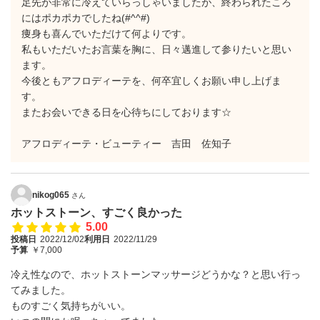
足先が非常に冷えていらっしゃいましたが、終わられたころ
にはポカポカでしたね(#^^#)
痩身も喜んでいただけて何よりです。
私もいただいたお言葉を胸に、日々邁進して参りたいと思い
ます。
今後ともアフロディーテを、何卒宜しくお願い申し上げま
す。
またお会いできる日を心待ちにしております☆
アフロディーテ・ビューティー 吉田 佐知子
nikog065
さん
ホットストーン、すごく良かった
5.00
投稿日
2022/12/02
利用日
2022/11/29
予算
￥7,000
冷え性なので、ホットストーンマッサージどうかな？と思い行っ
てみました。
ものすごく気持ちがいい。