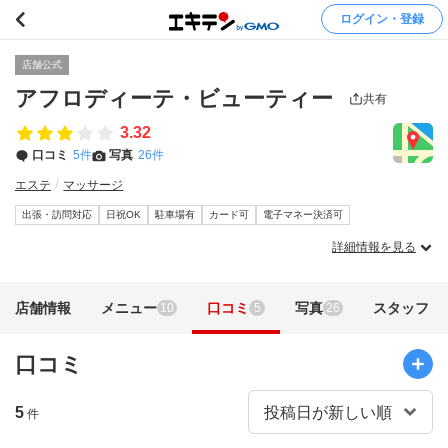
ログイン・登録
店舗公式
アフロディーテ・ビューティー
共有
3.32
口コミ
5件
写真
26件
エステ
マッサージ
出張・訪問対応
日祝OK
駐車場有
カード可
電子マネー決済可
詳細情報を見る
店舗情報
メニュー
口コミ
写真
スタッフ
10
5
26
口コミ
5
件