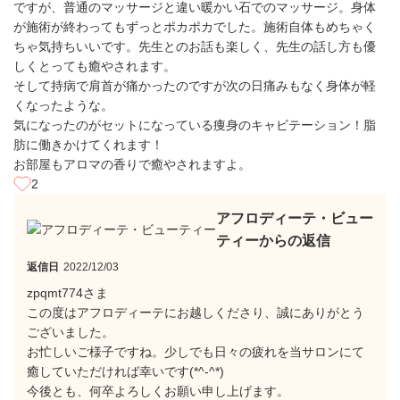
ですが、普通のマッサージと違い暖かい石でのマッサージ。身体
が施術が終わってもずっとポカポカでした。施術自体もめちゃく
ちゃ気持ちいいです。先生とのお話も楽しく、先生の話し方も優
しくとっても癒やされます。
そして持病で肩首が痛かったのですが次の日痛みもなく身体が軽
くなったような。
気になったのがセットになっている痩身のキャビテーション！脂
肪に働きかけてくれます！
お部屋もアロマの香りで癒やされますよ。
2
アフロディーテ・ビュー
ティーからの返信
返信日
2022/12/03
zpqmt774さま
この度はアフロディーテにお越しくださり、誠にありがとう
ございました。
お忙しいご様子ですね。少しでも日々の疲れを当サロンにて
癒していただければ幸いです(*^-^*)
今後とも、何卒よろしくお願い申し上げます。