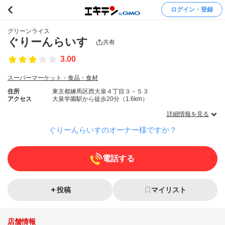
ログイン・登録
グリーンライス
ぐりーんらいす
共有
3.00
スーパーマーケット・食品・食材
住所
東京都練馬区西大泉４丁目３－５３
アクセス
大泉学園駅から徒歩20分（1.6km）
詳細情報を見る
ぐりーんらいすのオーナー様ですか？
電話する
投稿
マイリスト
店舗情報