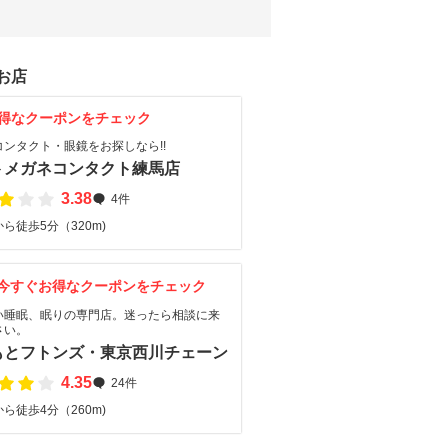
お店
得なクーポンをチェック
コンタクト・眼鏡をお探しなら!!
トメガネコンタクト練馬店
3.38
4件
ら徒歩5分（320m)
今すぐお得なクーポンをチェック
い睡眠、眠りの専門店。迷ったら相談に来
さい。
もとフトンズ・東京西川チェーン
4.35
24件
ら徒歩4分（260m)