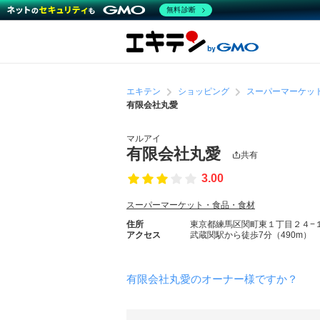
無料診断
エキテン
ショッピング
スーパーマーケッ
有限会社丸愛
マルアイ
有限会社丸愛
共有
3.00
スーパーマーケット・食品・食材
住所
東京都練馬区関町東１丁目２４−
アクセス
武蔵関駅から徒歩7分（490m）
有限会社丸愛のオーナー様ですか？