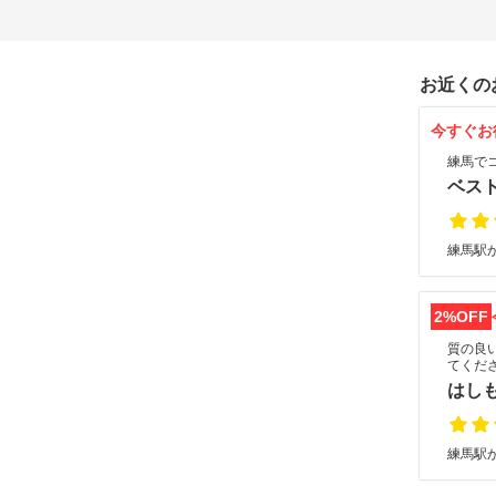
お近くの
今すぐお
練馬で
ベス
練馬駅か
2%OFF
質の良
てくだ
はし
練馬駅か