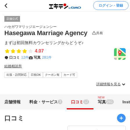
ログイン・登録
店舗公式
ハセガワマリッジエージェンシー
Hasegawa Marriage Agency
共有
まずは初回無料カウンセリングからどうぞ♪
4.07
口コミ
12件
写真
281件
結婚相談所
出張・訪問対応
日祝OK
クーポン有
カード可
詳細情報を見る
NEW
店舗情報
料金・サービス
口コミ
写真
Ins
3
12
281
口コミ