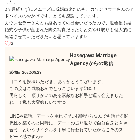
した。
3ヶ月経たずにスムーズに成婚出来たのも、カウンセラーさんのア
ドバイスのおかげです。とても感謝しています。
カウンセラーさんとも縁あっての出会いだったので、退会後も結
婚式や子供が産まれた際の写真だったりとのやり取りも個人的に
連絡させていただきたいと思っています✨
3
Hasegawa Marriage
Agencyからの返信
返信日
2022/08/23
口コミを投稿いただき、ありがとうございます。
この度はご成婚おめでとうございます🥰👏！
男らしく、頼りがいのある素敵なお相手と巡り会えました
ね！！私も大変嬉しいです☺️
LINEや電話、デートを重ねて早い段階からなんでも話せる関
係性を築くのと同時に、デートの振り返りで自分自身と向き
合う、というサイクルを丁寧に行われていたからこそのス
ピード感ですね✨