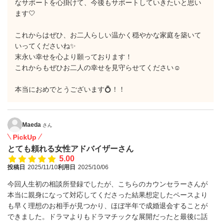
なサポートを心掛けて、今後もサポートしていきたいと思い
ます🤍
これからはぜひ、お二人らしい温かく穏やかな家庭を築いて
いってくださいね✨
末永い幸せを心より願っております！
これからもぜひお二人の幸せを見守らせてください☺️
本当におめでとうございます💍！！
Maeda
さん
PickUp
とても頼れる女性アドバイザーさん
5.00
投稿日
2025/11/10
利用日
2025/10/06
今回人生初の相談所登録でしたが、こちらのカウンセラーさんが
本当に親身になって対応してくださった結果想定したペースより
も早く理想のお相手が見つかり、ほぼ半年で成婚退会することが
できました。ドラマよりもドラマチックな展開だったと最後に話