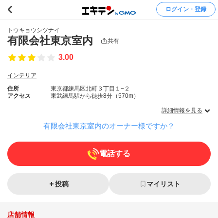
ログイン・登録
トウキョウシツナイ
有限会社東京室内
共有
3.00
インテリア
住所
東京都練馬区北町３丁目１−２
アクセス
東武練馬駅から徒歩8分（570m）
詳細情報を見る
有限会社東京室内のオーナー様ですか？
電話する
投稿
マイリスト
店舗情報