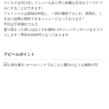
マツエクは付け足しメニューもあり常に綺麗な目元をリーズナブ
ルにすることができます♪
フェイシャルは肌悩み特化し、一回の施術でもしわ、肌荒れ、く
すみに効果が期待できるメニューとなっております！
平日は子供連れでも◎
凝り固まった体にはほぐされ感No.1のリンパマッサージをオスス
メします！男性➕2000円となっております
アピールポイント
心
身
を
癒
す
♪
オ
ー
ル
ハ