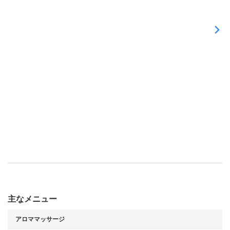
ン
ド
で
お
こ
な
う
魔
法
の
よ
う
な
施
術
主なメニュー
アロママッサージ