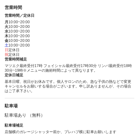
営業時間
営業時間／定休日
月
10:00~20:00
火
10:00~20:00
水
10:00~20:00
木
10:00~20:00
金
10:00~20:00
土
10:00~20:00
日
定休日
祝
定休日
営業時間補足
マツエク最終受付17時 フェイシャル最終受付17時30分 リンパ最終受付18時
30分~19時※メニューの施術時間によって異なります。
定休日補足
基本日曜、祝日がお休みです。個人サロンのため、急な子供の熱などで変更
キャンセルをお願いする場合がございます。申し訳ありませんが、その場合
はご了承下さい。
駐車場
駐車場あり （無料）
駐車場補足
店舗横のガレージシャッター前か、プレハブ横に駐車お願いします