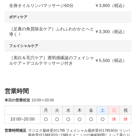
全身オイルリンパマッサージ60分
￥3,800（税込）
ボディケア
［足裏の角質除去ケア］ふわふわかかとへと
￥3,300（税込）
導く！
フェイシャルケア
［美白＆毛穴ケア］透明感爆誕のフェイシャ
￥5,500（税込）
ルケア＋デコルテマッサージ付き
営業時間
本日の営業状況
10:00〜20:00
月
火
水
木
金
土
日
祝
10:00~20:00
休
休
営業時間補足
マツエク最終受付17時 フェイシャル最終受付17時30分 リンパ
最終受付18時30分~19時※メニューの施術時間によって異なり