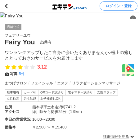
ログイン・登録
/
店舗公式
フェアリーユウ
Fairy You
共有
ワンランクアップしたご自身に会いたくありませんか♪極上の癒し
ととっておきのサービスをお届けします
3.12
写真
5件
まつげサロン
フェイシャル
エステ
リラクゼーションマッサージ
駐車場有
カード可
QRコード決済可
電子マネー決済可
女性スタッフ
女性歓迎
男性歓迎
お子様連れOK
住所
熊本県宇土市走潟町741-2
アクセス
緑川駅から徒歩25分（1.9km）
本日の営業状況
10:00〜20:00
価格帯
￥2,500 〜 ￥15,400
詳細情報を見る