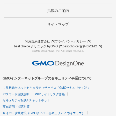
掲載のご案内
サイトマップ
利用規約
運営会社
プライバシーポリシー
best choice クリニック byGMO
best choice 歯科 byGMO
©GMO DesignOne, Inc. All Rights reserved.
GMOインターネットグループのセキュリティ事業について
世界初総合ネットセキュリティサービス「GMOセキュリティ24」
パスワード漏洩診断
Webサイトリスク診断
セキュリティ相談AIチャットボット
実在証明・盗聴対策
サイバー攻撃対策（GMOサイバーセキュリティ byイエラエ）