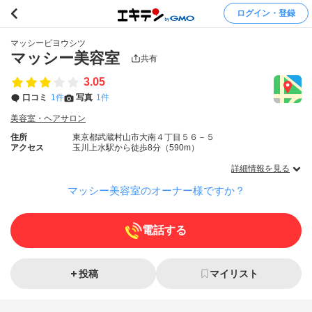
ログイン・登録
マッシービヨウシツ
マッシー美容室
共有
3.05
口コミ
1件
写真
1件
美容室・ヘアサロン
住所
東京都武蔵村山市大南４丁目５６－５
アクセス
玉川上水駅から徒歩8分（590m）
詳細情報を見る
マッシー美容室のオーナー様ですか？
電話する
投稿
マイリスト