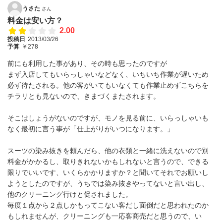
うさた
さん
料金は安い方？
2.00
投稿日
2013/03/26
予算
￥278
前にも利用した事があり、その時も思ったのですが
まず入店してもいらっしゃいなどなく、いちいち作業が遅いため
必ず待たされる。他の客がいてもいなくても作業止めずこちらを
チラリとも見ないので、きまづくまたされます。
そこはしょうがないのですが、モノを見る前に、いらっしゃいも
なく最初に言う事が「仕上がりがいつになります。」
スーツの染み抜きを頼んだら、他の衣類と一緒に洗えないので別
料金がかかるし、取りきれないかもしれないと言うので、できる
限りでいいです、いくらかかりますか？と聞いてそれでお願いし
ようとしたのですが、うちでは染み抜きやってないと言い出し、
他のクリーニング行けと促されました。
毎度１点から２点しかもってこない客だし面倒だと思われたのか
もしれませんが、クリーニングも一応客商売だと思うので、い