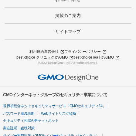
掲載のご案内
サイトマップ
利用規約
運営会社
プライバシーポリシー
best choice クリニック byGMO
best choice 歯科 byGMO
©GMO DesignOne, Inc. All Rights reserved.
GMOインターネットグループのセキュリティ事業について
世界初総合ネットセキュリティサービス「GMOセキュリティ24」
パスワード漏洩診断
Webサイトリスク診断
セキュリティ相談AIチャットボット
実在証明・盗聴対策
サイバー攻撃対策（GMOサイバーセキュリティ byイエラエ）