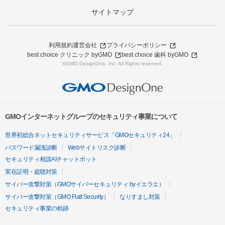
サイトマップ
利用規約
運営会社
プライバシーポリシー
best choice クリニック byGMO
best choice 歯科 byGMO
©GMO DesignOne, Inc. All Rights reserved.
GMOインターネットグループのセキュリティ事業について
世界初総合ネットセキュリティサービス「GMOセキュリティ24」
パスワード漏洩診断
Webサイトリスク診断
セキュリティ相談AIチャットボット
実在証明・盗聴対策
サイバー攻撃対策（GMOサイバーセキュリティ byイエラエ）
サイバー攻撃対策（GMO Flatt Security）
なりすまし対策
セキュリティ事業の軌跡