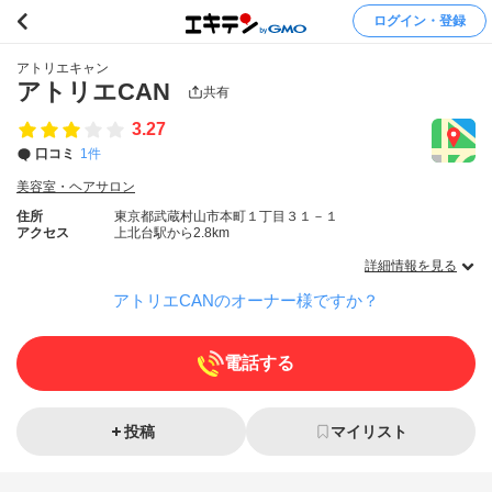
ログイン・登録
アトリエキャン
アトリエCAN
共有
3.27
口コミ
1件
美容室・ヘアサロン
住所
東京都武蔵村山市本町１丁目３１－１
アクセス
上北台駅から2.8km
詳細情報を見る
アトリエCANのオーナー様ですか？
電話する
投稿
マイリスト