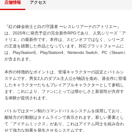
店舗情報
アクセス
『紅の錬金術士と白の守護者 〜レスレリアーナのアトリエ〜』
は、2025年に発売予定の完全新作RPGであり、人気シリーズ「ア
トリエ」の最新作です。本作は、スピンオフではなく、シリーズ
の王道を踏襲した作品となっています。対応プラットフォームに
は、PlayStation5、PlayStation4、Nintendo Switch、PC（Steam）
が含まれます。
本作の特徴的なポイントは、登場キャラクターの設定とバトルシ
ステムです。男女2人のダブル主人公が物語を進め、過去作に登場
したキャラクターたちもプレイアブルキャラクターとして参戦し
ます。これにより、ファンにとっては懐かしさと新規性が共存す
る体験が提供されます。
バトルではターン制のコマンドバトルシステムを採用しており、
敵味方の行動順はタイムラインで表示されます。新しい要素とし
て「アイテムミックス」があり、これはアイテム同士を組み合わ
せて強力な効果を発生させるシステムです。