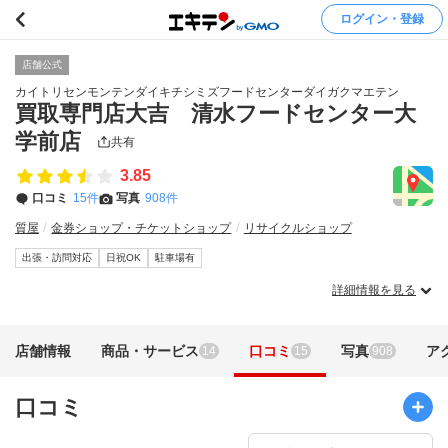
ログイン・登録
店舗公式
カイトリセンモンテンダイキチシミズフードセンターダイガクマエテン
買取専門店大吉 清水フードセンター大
学前店
共有
3.85
口コミ
15件
写真
908件
質屋
金券ショップ・チケットショップ
リサイクルショップ
出張・訪問対応
日祝OK
駐車場有
詳細情報を見る
店舗情報
商品・サービス
口コミ
写真
ア
14
15
908
口コミ