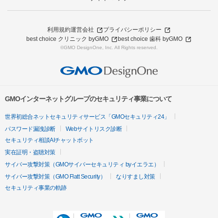
利用規約
運営会社
プライバシーポリシー
best choice クリニック byGMO
best choice 歯科 byGMO
©GMO DesignOne, Inc. All Rights reserved.
GMOインターネットグループのセキュリティ事業について
世界初総合ネットセキュリティサービス「GMOセキュリティ24」
パスワード漏洩診断
Webサイトリスク診断
セキュリティ相談AIチャットボット
実在証明・盗聴対策
サイバー攻撃対策（GMOサイバーセキュリティ byイエラエ）
サイバー攻撃対策（GMO Flatt Security）
なりすまし対策
セキュリティ事業の軌跡