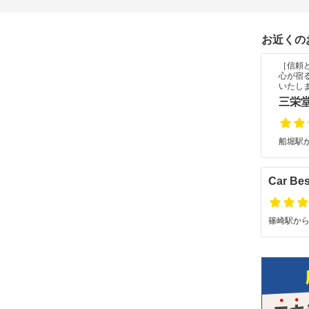
お近くの
［信頼
心が宿
いたし
三栄
船堀駅か
Car Be
篠崎駅から徒