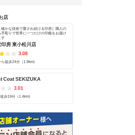
お店
と確かな技術で愛され続ける印房］職人の
る手彫りで世界に一つだけの印鑑をお届け
ます
堂印房 東小松川店
3.08
ら徒歩24分（1.9km)
st Coat SEKIZUKA
3.01
歩19分（1.4km)