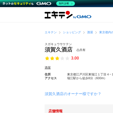
無料診断
エキテン
ショッピング
酒屋
東京都内
スガキュウサケテン
須賀久酒店
共有
3.00
酒屋
住所
東京都江戸川区東瑞江１丁目４−
アクセス
瑞江駅から徒歩8分（600m）
須賀久酒店のオーナー様ですか？
店舗情報