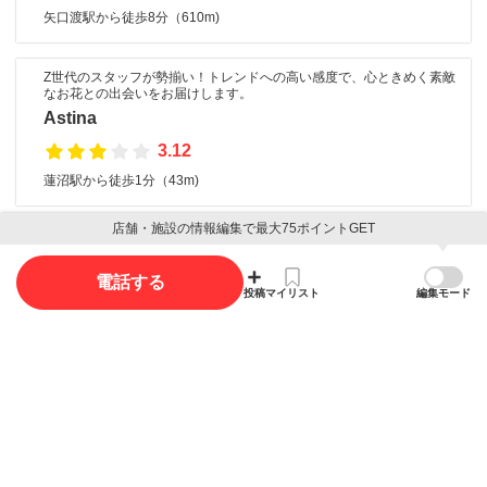
矢口渡駅から徒歩8分（610m)
Z世代のスタッフが勢揃い！トレンドへの高い感度で、心ときめく素敵
なお花との出会いをお届けします。
Astina
3.12
蓮沼駅から徒歩1分（43m)
店舗・施設の情報編集で最大75ポイントGET
口コミ
電話する
投稿
マイリスト
編集モード
口コミ投稿で最大85ポイント獲得できます
口コミを投稿する
写真