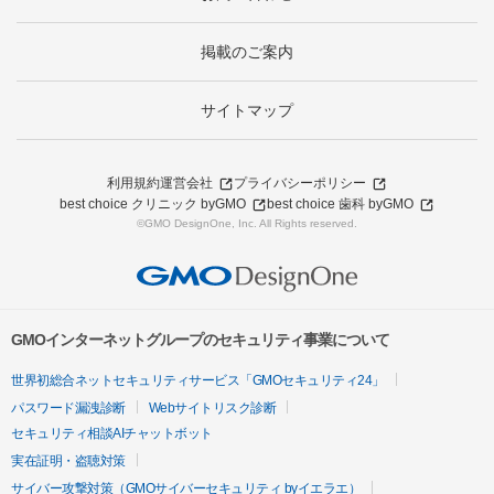
掲載のご案内
サイトマップ
利用規約
運営会社
プライバシーポリシー
best choice クリニック byGMO
best choice 歯科 byGMO
©GMO DesignOne, Inc. All Rights reserved.
GMOインターネットグループのセキュリティ事業について
世界初総合ネットセキュリティサービス「GMOセキュリティ24」
パスワード漏洩診断
Webサイトリスク診断
セキュリティ相談AIチャットボット
実在証明・盗聴対策
サイバー攻撃対策（GMOサイバーセキュリティ byイエラエ）