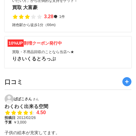
いたい方」から圧倒的な支持をゲット！
買取 大富豪
3.28
1件
雑色駅から徒歩1分（66m)
10%UP
割増クーポン発行中
買取・不用品回収のことなら当店へ★
りさいくるとろっぷ
口コミ
ばばこさん
さん
わくわく出来る空間
4.50
投稿日
2012/02/26
予算
￥3,000
子供の絵本が充実してます。