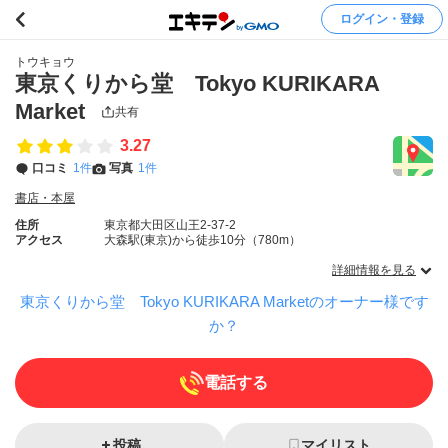
ログイン・登録
トウキョウ
東京くりから堂 Tokyo KURIKARA
Market
共有
3.27
口コミ
1件
写真
1件
書店・本屋
住所
東京都大田区山王2-37-2
アクセス
大森駅(東京)から徒歩10分（780m）
詳細情報を見る
東京くりから堂 Tokyo KURIKARA Marketのオーナー様です
か？
電話する
投稿
マイリスト