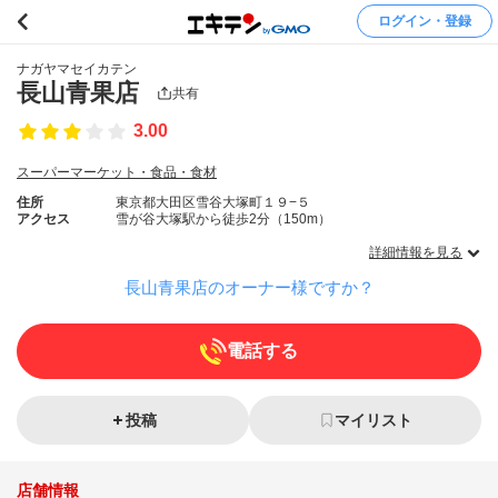
ログイン・登録
ナガヤマセイカテン
長山青果店
共有
3.00
スーパーマーケット・食品・食材
住所
東京都大田区雪谷大塚町１９−５
アクセス
雪が谷大塚駅から徒歩2分（150m）
詳細情報を見る
長山青果店のオーナー様ですか？
電話する
投稿
マイリスト
店舗情報