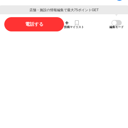
店舗・施設の情報編集で最大75ポイントGET
口コミ投稿で最大85ポイント獲得できます
電話する
口コミを投稿する
投稿
マイリスト
編集モード
写真
写真投稿で最大35ポイント獲得できます。
写真を投稿する
概要