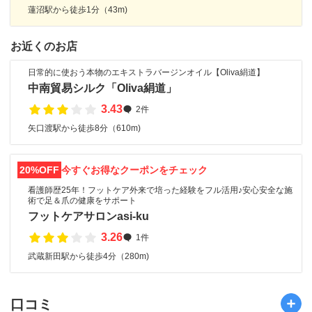
蓮沼駅から徒歩1分（43m)
お近くのお店
日常的に使おう本物のエキストラバージンオイル【Oliva絹道】
中南貿易シルク「Oliva絹道」
3.43
2件
矢口渡駅から徒歩8分（610m)
20%OFF
今すぐお得なクーポンをチェック
看護師歴25年！フットケア外来で培った経験をフル活用♪安心安全な施
術で足＆爪の健康をサポート
フットケアサロンasi-ku
3.26
1件
武蔵新田駅から徒歩4分（280m)
口コミ