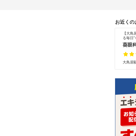
お近くの
【大鳥
る毎日
葵眼
大鳥居駅