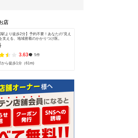
お店
居駅より徒歩2分】予約不要！あなたの“見え
”を支える、地域密着のかかりつけ医。
科
3.63
5件
から徒歩1分（61m)