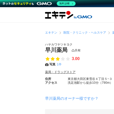
無料診断
エキテン
医院・クリニック・ヘルスケア
ハヤカワヤツキヨク
早川薬局
共有
3.00
写真
1件
薬局・ドラッグストア
住所
東京都大田区東雪谷４丁目５−３
アクセス
洗足池駅から徒歩10分（790m）
早川薬局のオーナー様ですか？