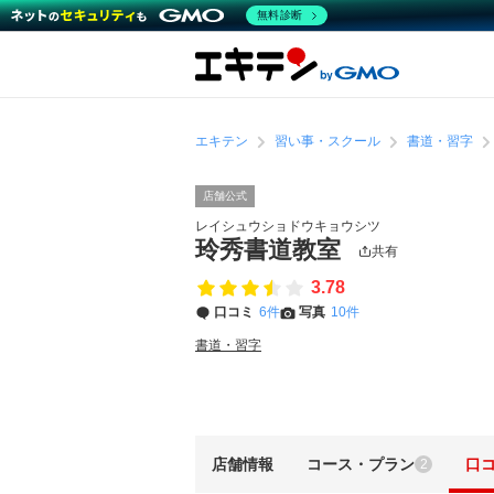
無料診断
エキテン
習い事・スクール
書道・習字
店舗公式
レイシュウショドウキョウシツ
玲秀書道教室
共有
3.78
口コミ
6件
写真
10件
書道・習字
店舗情報
コース・プラン
口
2