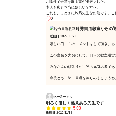
お陰様で金賞を取る事が出来ました。
本人も私も本当に嬉しいです〜。
これも、ひとえに玲秀先生なお陰です。こ
2
玲秀書道教室からの
返信日
2022/11/21
嬉しい口コミのコメントをして頂き、あ
この言葉を大切にして、日々の教室運営
みなさんの頑張りが、私の元気の源であ
今後とも一緒に書道を楽しみましょうね
あーみー
さん
明るく優しく熱意ある先生です
5.00
投稿日
2022/11/13