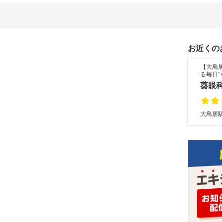
お近くの
【大鳥
る毎日
葵眼
大鳥居駅