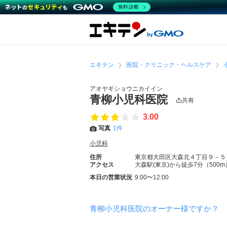
無料診断
エキテン
医院・クリニック・ヘルスケア
アオヤギショウニカイイン
青柳小児科医院
共有
3.00
写真
1件
小児科
住所
東京都大田区大森北４丁目９－５
アクセス
大森駅(東京)から徒歩7分（500m
本日の営業状況
9:00〜12:00
青柳小児科医院のオーナー様ですか？