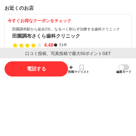
お近くのお店
今すぐお得なクーポンをチェック
田園調布駅から徒歩2分。なるべく削らず治療する歯科クリニック
田園調布さくら歯科クリニック
4.48
51件
口コミ投稿、写真投稿で最大50ポイントGET
田園調布駅から徒歩2分（140m)
電話する
京急蒲田駅より徒歩1分 土日祝日通常診療しています
投稿
マイリスト
編集モード
医療法人社団 雙葉会 ふたば歯科クリニック 京急蒲田
駅前院
3.44
23件
京急蒲田駅から徒歩1分（76m)
口コミ