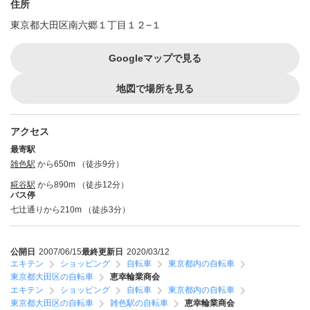
住所
東京都大田区南六郷１丁目１２−１
Googleマップで見る
地図で場所を見る
アクセス
最寄駅
雑色駅
から650m （徒歩9分）
糀谷駅
から890m （徒歩12分）
バス停
七辻通りから210m （徒歩3分）
公開日
2007/06/15
最終更新日
2020/03/12
エキテン
ショッピング
自転車
東京都内の自転車
東京都大田区の自転車
恵幸輪業商会
エキテン
ショッピング
自転車
東京都内の自転車
東京都大田区の自転車
雑色駅の自転車
恵幸輪業商会