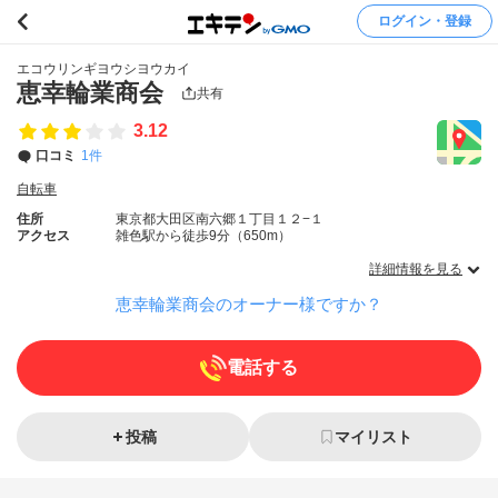
ログイン・登録
エコウリンギヨウシヨウカイ
恵幸輪業商会
共有
3.12
口コミ
1件
自転車
住所
東京都大田区南六郷１丁目１２−１
アクセス
雑色駅から徒歩9分（650m）
詳細情報を見る
恵幸輪業商会のオーナー様ですか？
電話する
投稿
マイリスト