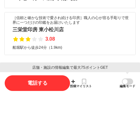
［信頼と確かな技術で愛され続ける印房］職人の心が宿る手彫りで世
界に一つだけの印鑑をお届けいたします
三栄堂印房 東小松川店
3.08
船堀駅から徒歩24分（1.9km)
店舗・施設の情報編集で最大75ポイントGET
口コミ
電話する
口コミ投稿で最大85ポイント獲得できます
投稿
マイリスト
編集モード
口コミを投稿する
写真