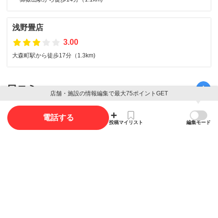
浅野畳店
3.00
大森町駅から徒歩17分（1.3km)
口コミ
店舗・施設の情報編集で最大75ポイントGET
口コミ投稿で最大85ポイント獲得できます
電話する
投稿
マイリスト
編集モード
口コミを投稿する
写真
写真投稿で最大35ポイント獲得できます。