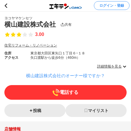
ログイン・登録
ヨコヤマケンセツ
横山建設株式会社
共有
3.00
住宅リフォーム・リノベーション
住所
東京都大田区東矢口１丁目６−１８
アクセス
矢口渡駅から徒歩6分（460m）
詳細情報を見る
横山建設株式会社のオーナー様ですか？
電話する
投稿
マイリスト
店舗情報