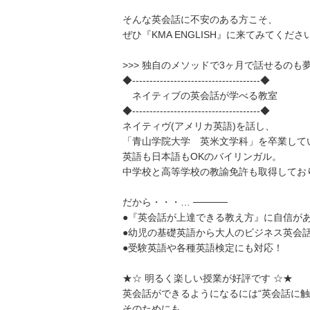
そんな英会話に不安のある方こそ、
ぜひ『KMA ENGLISH』に来てみてくださ
>>> 独自のメソッドで3ヶ月で話せるのも夢
◆-------------------------------------◆
ネイティブの英会話が学べる教室
◆-------------------------------------◆
ネイティヴ(アメリカ英語)を話し、
「青山学院大学 英米文学科」を卒業して
英語も日本語もOKのバイリンガル。
中学校と高等学校の教諭免許も取得してお
だから・・・… ─────
●『英会話が上達できる教え方』に自信が
●幼児の基礎英語から大人のビジネス英会
●受験英語や各種英語検定にも対応！
★☆ 明るく楽しい授業が好評です ☆★
英会話ができるようになるには“英会話に触
そのためにも