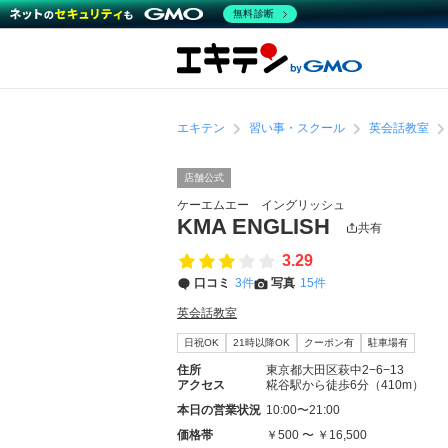
無料診断
エキテン
習い事・スクール
英会話教室
店舗公式
ケーエムエー イングリッシュ
KMA ENGLISH
共有
3.29
口コミ
3件
写真
15件
英会話教室
日祝OK
21時以降OK
クーポン有
駐車場有
住所
東京都大田区萩中2−6−13
アクセス
糀谷駅から徒歩6分（410m）
本日の営業状況
10:00〜21:00
価格帯
￥500 〜 ￥16,500