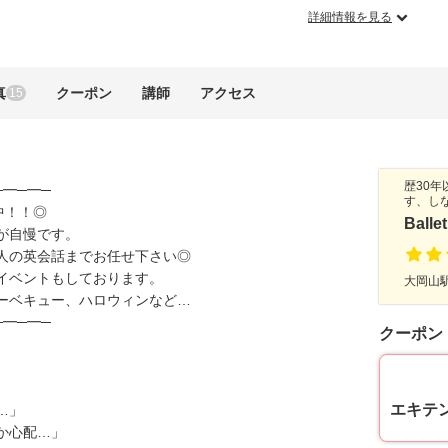
詳細情報を見る
真
クーポン
講師
アクセス
15
歴30
─━─━─
す、し
中！！◎
Ballet
が自慢です。
人の英会話までお任せ下さい◎
イベントもしております。
大岡山駅
ーベキュー、ハロウィンなど…
─━─━─
クーポン
エキテ
…」
か心配…」