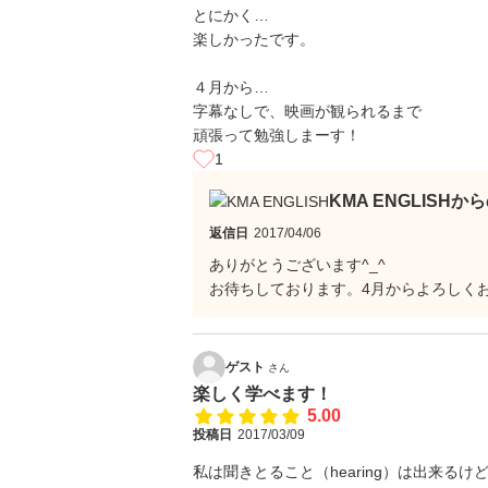
とにかく…
楽しかったです。
４月から…
字幕なしで、映画が観られるまで
頑張って勉強しまーす！
1
KMA ENGLISHか
返信日
2017/04/06
ありがとうございます^_^
お待ちしております。4月からよろしく
ゲスト
さん
楽しく学べます！
5.00
投稿日
2017/03/09
私は聞きとること（hearing）は出来るけ