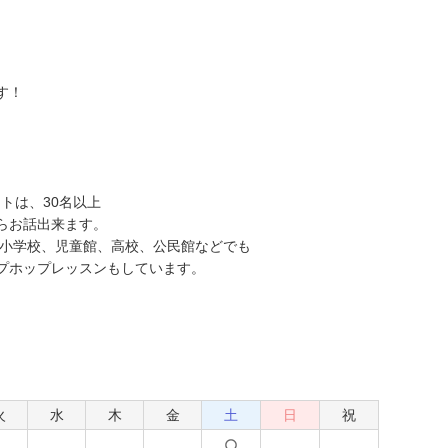
す！
トは、30名以上
らお話出来ます。
、小学校、児童館、高校、公民館などでも
プホップレッスンもしています。
火
水
木
金
土
日
祝