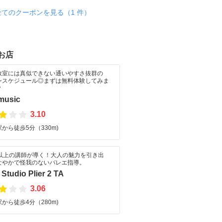
全てのクーポンを見る（1 件）
お店
教室には真似できない通いやすさ抜群の
ンスケジュール◎まずは無料体験してみま
？
music
3.10
から徒歩5分（330m)
年以上の講師が導く！大人の魅力を引き出
なやかで怪我のないバレエ指導。
 Studio Plier 2 TA
3.06
から徒歩4分（280m)