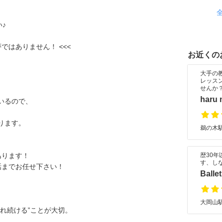
い♪
ではありません！ <<<
お近くの
大手の
レッス
せんか
haru 
いるので、
ります。
鵜の木駅
あります！
歴30
す、し
話までお任せ下さい！
Ballet
大岡山駅
れ続ける”ことが大切。