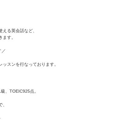
使える英会話など、
きます。
／／
レッスンを行なっております。
、TOEIC925点。
で、
♪