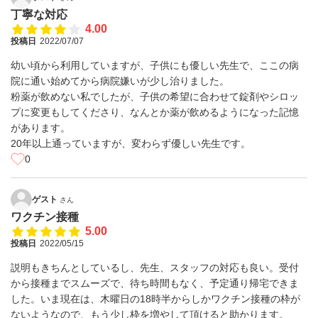
丁寧な対応
4.00
投稿日
2022/07/07
幼い頃から利用していますが、子供にも優しい先生で、ここの病
院に通い始めてから病院嫌いが少し治りました。
粉薬が飲めない私でしたが、子供の希望に合わせて錠剤やシロッ
プに変更もしてくださり、なんとか薬が飲めるようになった記憶
があります。
20年以上通っていますが、変わらず優しい先生です。
0
ゲスト
さん
ワクチン接種
5.00
投稿日
2022/05/15
説明もきちんとしているし、先生、スタッフの対応も良い。受付
から接種までスムーズで、待ち時間もなく、予定通り帰宅できま
した。いま現在は、木曜日の18時半からしかワクチン接種の枠が
ないようなので、もう少し枠を増やして頂けると助かります。