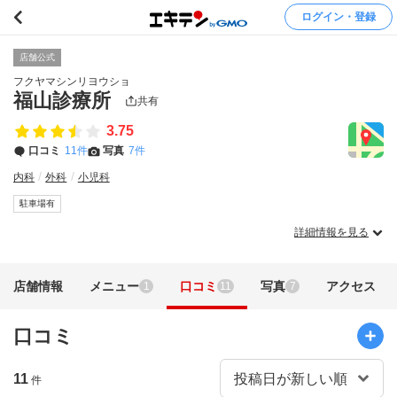
ログイン・登録
店舗公式
フクヤマシンリヨウショ
福山診療所
共有
3.75
口コミ
11件
写真
7件
内科
外科
小児科
駐車場有
詳細情報を見る
店舗情報
メニュー
口コミ
写真
アクセス
1
11
7
口コミ
11
件