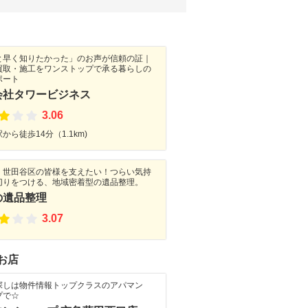
と早く知りたかった」のお声が信頼の証｜
買取・施工をワンストップで承る暮らしの
ポート
会社タワービジネス
3.06
から徒歩14分（1.1km)
・世田谷区の皆様を支えたい！つらい気持
切りをつける、地域密着型の遺品整理。
の遺品整理
3.07
お店
探しは物件情報トップクラスのアパマン
プで☆