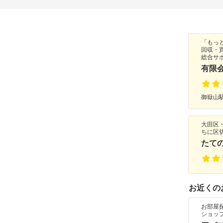
「もっ
回収・
総合サ
有限
御嶽山駅
大田区
ちに区
たて
お近くの
お部屋
ショッ