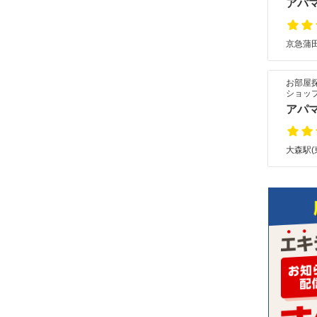
アパ
京急蒲田
お部屋
ショッ
アパ
大森駅(