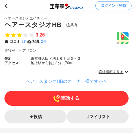
ログイン・登録
ヘアースタジオエイチビー
ヘアースタジオHB
共有
3.26
口コミ
1件
写真
2件
美容室・ヘアサロン
住所
東京都大田区池上６丁目３－３
アクセス
池上駅から徒歩1分（70m）
詳細情報を見る
ヘアースタジオHBのオーナー様ですか？
電話する
投稿
マイリスト