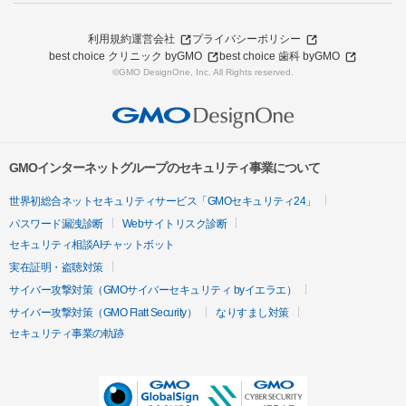
利用規約
運営会社
プライバシーポリシー
best choice クリニック byGMO
best choice 歯科 byGMO
©GMO DesignOne, Inc. All Rights reserved.
GMOインターネットグループのセキュリティ事業について
世界初総合ネットセキュリティサービス「GMOセキュリティ24」
パスワード漏洩診断
Webサイトリスク診断
セキュリティ相談AIチャットボット
実在証明・盗聴対策
サイバー攻撃対策（GMOサイバーセキュリティ byイエラエ）
サイバー攻撃対策（GMO Flatt Security）
なりすまし対策
セキュリティ事業の軌跡