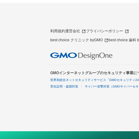
利用規約
運営会社
プライバシーポリシー
best choice クリニック byGMO
best choice 歯科
GMOインターネットグループのセキュリティ事業に
世界初総合ネットセキュリティサービス「GMOセキュリティ2
実在証明・盗聴対策
サイバー攻撃対策（GMOサイバーセキ