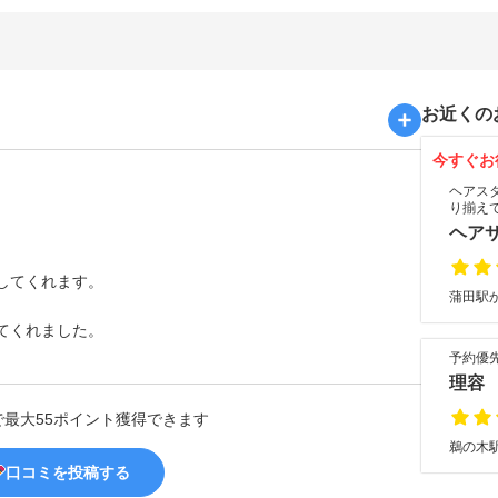
お近くの
今すぐお
ヘアス
り揃え
ヘアサ
してくれます。
蒲田駅か
てくれました。
予約優
理容
で最大55ポイント獲得できます
鵜の木駅
口コミを投稿する