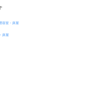
す
理容室・床屋
・床屋