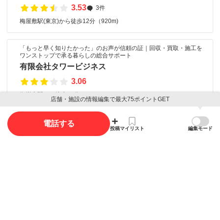
3.53
3件
梅屋敷駅(東京)から徒歩12分（920m)
「もっと早く知りたかった」のお声が信頼の証｜回収・買取・施工を
ワンストップで承る暮らしの総合サポート
有限会社タワービジネス
3.06
御嶽山駅から徒歩14分（1.1km)
店舗・施設の情報編集で最大75ポイントGET
電話する
口コミ
投稿
マイリスト
編集モード
口コミ投稿で最大85ポイント獲得できます
口コミを投稿する