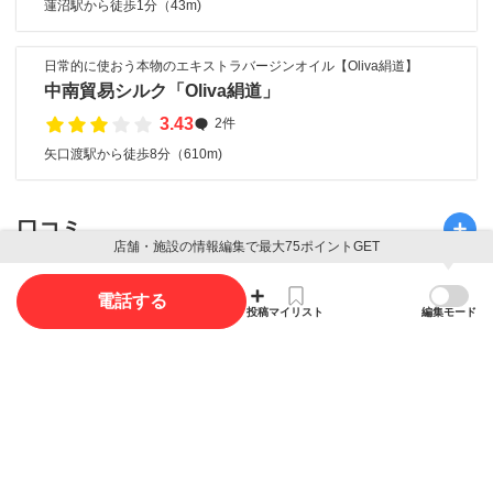
蓮沼駅から徒歩1分（43m)
日常的に使おう本物のエキストラバージンオイル【Oliva絹道】
中南貿易シルク「Oliva絹道」
3.43
2件
矢口渡駅から徒歩8分（610m)
口コミ
店舗・施設の情報編集で最大75ポイントGET
口コミ投稿で最大85ポイント獲得できます
電話する
投稿
マイリスト
編集モード
口コミを投稿する
写真