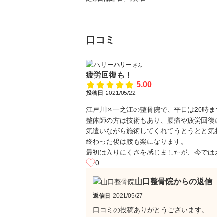
口コミ
ハリー
さん
疲労回復も！
5.00
投稿日
2021/05/22
江戸川区一之江の整骨院で、平日は20時
整体師の方は技術もあり、腰痛や疲労回復
気遣いながら施術してくれてうとうとと気
終わった後は腰も楽になります。
最初は入りにくさを感じましたが、今では
0
山口整骨院からの返信
返信日
2021/05/27
口コミの投稿ありがとうございます。