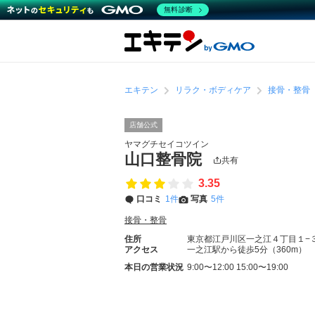
無料診断
エキテン
リラク・ボディケア
接骨・整骨
店舗公式
ヤマグチセイコツイン
山口整骨院
共有
3.35
口コミ
1件
写真
5件
接骨・整骨
住所
東京都江戸川区一之江４丁目１−
アクセス
一之江駅から徒歩5分（360m）
本日の営業状況
9:00〜12:00 15:00〜19:00