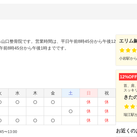
エリム
山口整骨院です。営業時間は、平日午前8時45分から午後12
午前8時45分から午後1時までです。
小岩駅から
12%OF
首、肩
スッキ
火
水
木
金
土
日
祝
きた
休
休
休
休
瑞江駅か
休
休
お近くの
:45〜13:00