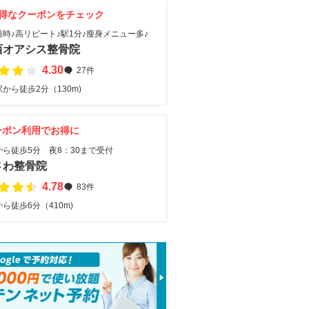
得なクーポンをチェック
時♪高リピート♪駅1分♪瘦身メニュー多♪
西オアシス整骨院
4.30
27件
から徒歩2分（130m)
ーポン利用でお得に
ら徒歩5分 夜8：30まで受付
さわ整骨院
4.78
83件
ら徒歩6分（410m)