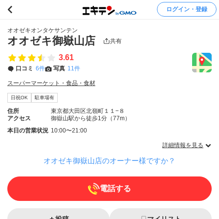
ログイン・登録
オオゼキオンタケサンテン
オオゼキ御嶽山店
共有
3.61
口コミ
6件
写真
11件
スーパーマーケット・食品・食材
日祝OK
駐車場有
住所
東京都大田区北嶺町１１−８
アクセス
御嶽山駅から徒歩1分（77m）
本日の営業状況
10:00〜21:00
詳細情報を見る
オオゼキ御嶽山店のオーナー様ですか？
電話する