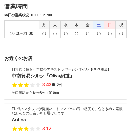
営業時間
本日の営業状況
10:00〜21:00
月
火
水
木
金
土
日
祝
10:00~21:00
お近くのお店
日常的に使おう本物のエキストラバージンオイル【Oliva絹道】
中南貿易シルク「Oliva絹道」
3.43
2件
矢口渡駅から徒歩8分（610m)
Z世代のスタッフが勢揃い！トレンドへの高い感度で、心ときめく素敵
なお花との出会いをお届けします。
Astina
3.12