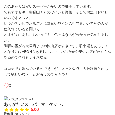
このあたりは安いスーパーが多いので梯子しています。
でもオオゼキ（御嶽山！）のワインと野菜、そしてお魚はおいし
いのでオススメ。
いつかテレビでお店ごとに野菜やワインの担当者がいてその人が
仕入れていると聞いて
オオゼキにあちこちいっても、色々違うのが分かった気がしまし
た。
隣駅の雪が谷大塚店より御嶽山店がすきです。駐車場もあるし！
となりにはAEONもあるし、おいしいおみせや安いお店がたくさん
あるのでそれもナイスな点！
コロナでも混んでいるのでそこがちょっと欠点。人数制限とかも
して欲しいなぁ・とおもうので★４つ！
0
デスス
さん
ありがたいスーパーマーケット。
5.00
投稿日
2017/01/28