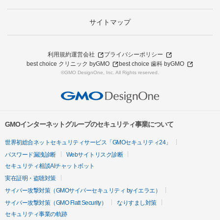
サイトマップ
利用規約
運営会社
プライバシーポリシー
best choice クリニック byGMO
best choice 歯科 byGMO
©GMO DesignOne, Inc. All Rights reserved.
GMOインターネットグループのセキュリティ事業について
世界初総合ネットセキュリティサービス「GMOセキュリティ24」
パスワード漏洩診断
Webサイトリスク診断
セキュリティ相談AIチャットボット
実在証明・盗聴対策
サイバー攻撃対策（GMOサイバーセキュリティ byイエラエ）
サイバー攻撃対策（GMO Flatt Security）
なりすまし対策
セキュリティ事業の軌跡