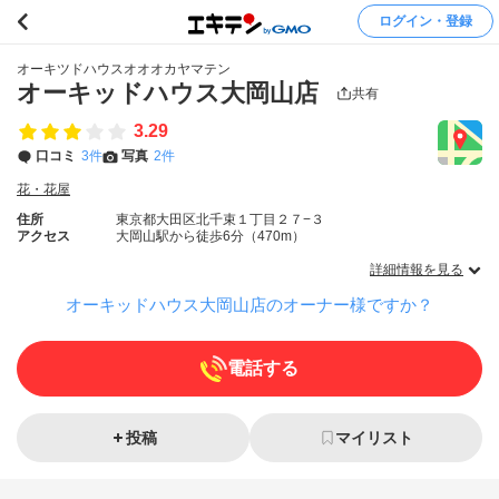
ログイン・登録
オーキツドハウスオオオカヤマテン
オーキッドハウス大岡山店
共有
3.29
口コミ
3件
写真
2件
花・花屋
住所
東京都大田区北千束１丁目２７−３
アクセス
大岡山駅から徒歩6分（470m）
詳細情報を見る
オーキッドハウス大岡山店のオーナー様ですか？
電話する
投稿
マイリスト