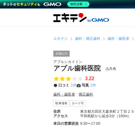
無料診断
エキテン
歯科・矯正歯科
歯科・歯医者
店舗公式
アプルシカイイン
アプル歯科医院
共有
3.22
口コミ
1件
写真
2件
歯科・歯医者
矯正歯科
駐車場有
カード可
住所
東京都大田区大森本町２丁目２５
アクセス
平和島駅から徒歩3分（160m）
本日の営業状況
9:30〜17:00