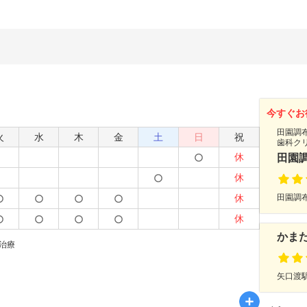
今すぐお
田園調
火
水
木
金
土
日
祝
歯科ク
休
田園
休
休
田園調布
休
かま
治療
矢口渡駅