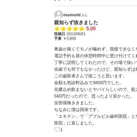
osamushi
さん
親知らず抜きました
5.00
投稿日
2013/06/01
予算
￥3,800
奥歯が痛くてモノが噛めず、我慢できなく
電話予約も昼の休憩時間中に受け付けてく
丁寧に説明してくれたので、その場で抜い
虫歯でも何でもなかったけど、親知らずは
この歯医者さんで抜こうと思います。
金額も初診料込みで3800円でした。
化膿止め飲まないとヤバイらしいので、処
560円だったので、思ったより安かった。
全部保険ききました。
ちなみに僕は国保です。
「エキテン」で「アプルビル歯科医院」と
医院」に直しました。
1