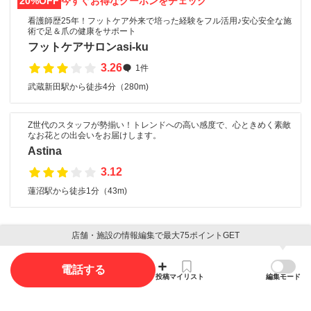
20%OFF
今すぐお得なクーポンをチェック
看護師歴25年！フットケア外来で培った経験をフル活用♪安心安全な施
術で足＆爪の健康をサポート
フットケアサロンasi-ku
3.26
1件
武蔵新田駅から徒歩4分（280m)
Z世代のスタッフが勢揃い！トレンドへの高い感度で、心ときめく素敵
なお花との出会いをお届けします。
Astina
3.12
蓮沼駅から徒歩1分（43m)
店舗・施設の情報編集で最大75ポイントGET
口コミ
電話する
口コミ投稿で最大85ポイント獲得できます
投稿
マイリスト
編集モード